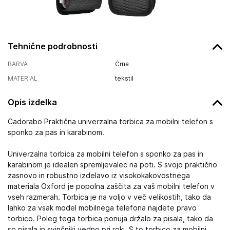
Tehnične podrobnosti
BARVA
Črna
MATERIAL
tekstil
Opis izdelka
Cadorabo Praktična univerzalna torbica za mobilni telefon s
sponko za pas in karabinom.
Univerzalna torbica za mobilni telefon s sponko za pas in
karabinom je idealen spremljevalec na poti. S svojo praktično
zasnovo in robustno izdelavo iz visokokakovostnega
materiala Oxford je popolna zaščita za vaš mobilni telefon v
vseh razmerah. Torbica je na voljo v več velikostih, tako da
lahko za vsak model mobilnega telefona najdete pravo
torbico. Poleg tega torbica ponuja držalo za pisala, tako da
so pisala in svinčniki vedno pri roki. S to torbico za mobilni