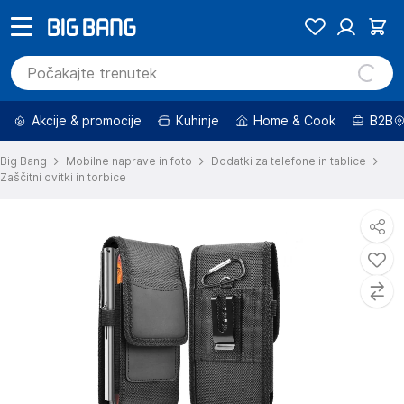
Akcije & promocije
Kuhinje
Home & Cook
B2B
Big Bang
Mobilne naprave in foto
Dodatki za telefone in tablice
Zaščitni ovitki in torbice