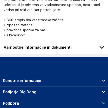
telefon, ki je primerna za vsakodnevno uporabo, boste imeli
vedno pri roki vse, kar potrebujete.
+ 360-stopinjska vsestranska zaščita
+ trpežen material
+ praktična sponka za pas
+ s karabinom
Varnostne informacije in dokumenti
.
Slike o varnosti izdelka
Slike o varnosti izdelka vsebujejo opozorila na embalaži
izdelka in lahko vključujejo ključne varnostne informacije,
Koristne informacije
povezane z določenim izdelkom.
Prodajna mesta
Podjetje Big Bang
Splošni pogoji
O podjetju
Podpora
Storitve
Kontakti