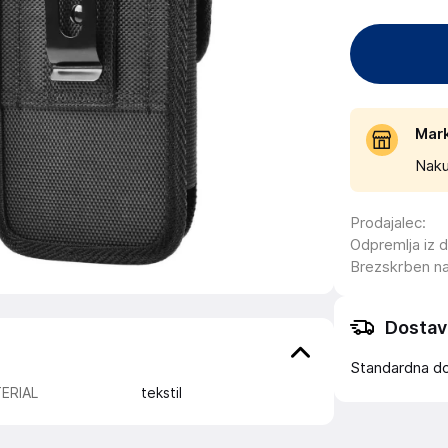
Mar
Naku
Prodajalec
:
Odpremlja iz 
Brezskrben n
Dostav
Standardna d
ERIAL
tekstil