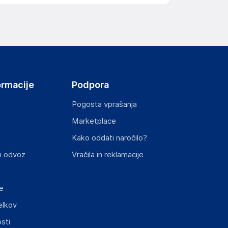
elka in lahko vključujejo ključne varnostne
ormacije
Podpora
Pogosta vprašanja
Marketplace
Kako oddati naročilo?
ključnimi informacijami, povezanimi z določenim
n odvoz
Vračila in reklamacije
e
elkov
sti