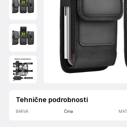
+4
slike
Tehnične podrobnosti
BARVA
Črna
MAT