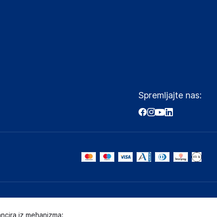
Spremljajte nas:
ancira iz mehanizma: