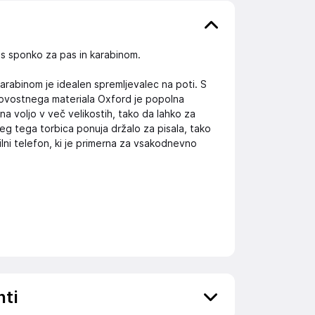
 s sponko za pas in karabinom.
karabinom je idealen spremljevalec na poti. S
kovostnega materiala Oxford je popolna
na voljo v več velikostih, tako da lahko za
g tega torbica ponuja držalo za pisala, tako
bilni telefon, ki je primerna za vsakodnevno
nti