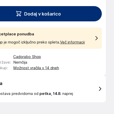
Dodaj v košarico
ketplace ponudba
p je mogoč izključno preko spleta.
Več informacij
Cadorabo Shop
države
:
Nemčija
akup
:
Možnost vračila v 14 dneh
a
ostava
predvidoma od
petka, 14.8.
naprej