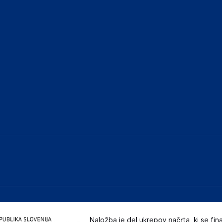
Naložba je del ukrepov načrta, ki se fin