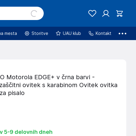
na mesta
Storitve
UAU klub
Kontakt
Motorola EDGE+ v črna barvi -
zaščitni ovitek s karabinom Ovitek ovitka
za pisalo
 v 5-9 delovnih dneh