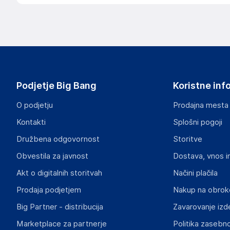
.
Slike o varnosti izdelka
Slike o varnosti izdelka vsebujejo opozorila na embalaži izd
informacije, povezane z določenim izdelkom.
Podjetje Big Bang
Koristne inf
O podjetju
Prodajna mesta
Kontakti
Splošni pogoji
Dokumenti o varnosti izdelka
Družbena odgovornost
Storitve
Produktni dokumenti z opozorili ter varnostnimi in drugimi 
izdelkom.
Obvestila za javnost
Dostava, vnos i
Akt o digitalnih storitvah
Načini plačila
c6bafd677fdf52f9ff4f15c034220f96160db768.pdf
Prodaja podjetjem
Nakup na obrok
Big Partner - distribucija
Zavarovanje izd
Marketplace za partnerje
Politika zasebno