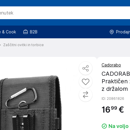
 & Cook
B2B
Prodaj
Zaščitni ovitki in torbice
Cadorabo
CADORABO 
Praktičen 
z držalom 
ID
: 20861826
16
€
99
Na voljo