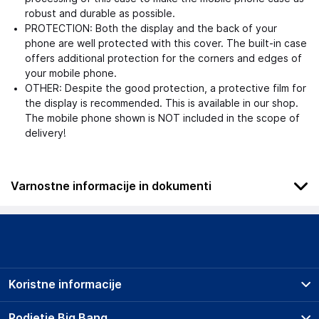
robust and durable as possible.
PROTECTION: Both the display and the back of your
phone are well protected with this cover. The built-in case
offers additional protection for the corners and edges of
your mobile phone.
OTHER: Despite the good protection, a protective film for
the display is recommended. This is available in our shop.
The mobile phone shown is NOT included in the scope of
delivery!
Varnostne informacije in dokumenti
.
Slike o varnosti izdelka
Slike o varnosti izdelka vsebujejo opozorila na embalaži
izdelka in lahko vključujejo ključne varnostne informacije,
Koristne informacije
povezane z določenim izdelkom.
Prodajna mesta
Podjetje Big Bang