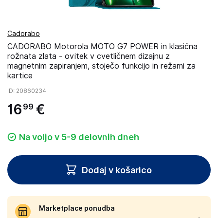
Cadorabo
CADORABO Motorola MOTO G7 POWER in klasična
rožnata zlata - ovitek v cvetličnem dizajnu z
magnetnim zapiranjem, stoječo funkcijo in režami za
kartice
ID
: 20860234
16
€
99
Na voljo v 5-9 delovnih dneh
Dodaj v košarico
Marketplace ponudba