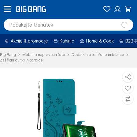
Akcije & promocije
Kuhinje
Home & Cook
B2B
Big Bang
Mobilne naprave in foto
Dodatki za telefone in tablice
Zaščitni ovitki in torbice