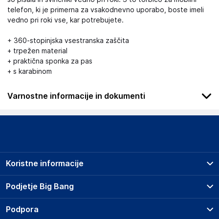
telefon, ki je primerna za vsakodnevno uporabo, boste imeli
vedno pri roki vse, kar potrebujete.
+ 360-stopinjska vsestranska zaščita
+ trpežen material
+ praktična sponka za pas
+ s karabinom
Varnostne informacije in dokumenti
.
Slike o varnosti izdelka
Slike o varnosti izdelka vsebujejo opozorila na embalaži
izdelka in lahko vključujejo ključne varnostne informacije,
Koristne informacije
povezane z določenim izdelkom.
Prodajna mesta
Podjetje Big Bang
Splošni pogoji
O podjetju
Podpora
Storitve
Kontakti