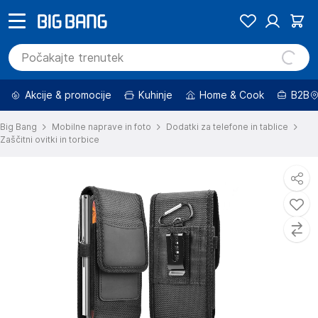
Akcije & promocije
Kuhinje
Home & Cook
B2B
Big Bang
Mobilne naprave in foto
Dodatki za telefone in tablice
Zaščitni ovitki in torbice