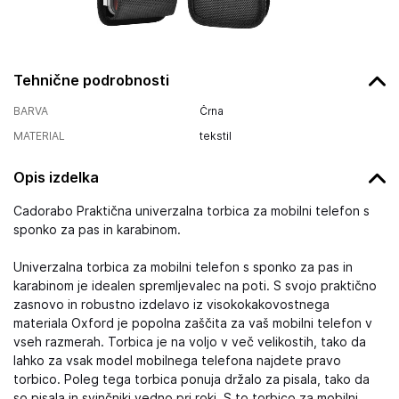
Tehnične podrobnosti
BARVA
Črna
MATERIAL
tekstil
Opis izdelka
Cadorabo Praktična univerzalna torbica za mobilni telefon s
sponko za pas in karabinom.
Univerzalna torbica za mobilni telefon s sponko za pas in
karabinom je idealen spremljevalec na poti. S svojo praktično
zasnovo in robustno izdelavo iz visokokakovostnega
materiala Oxford je popolna zaščita za vaš mobilni telefon v
vseh razmerah. Torbica je na voljo v več velikostih, tako da
lahko za vsak model mobilnega telefona najdete pravo
torbico. Poleg tega torbica ponuja držalo za pisala, tako da
so pisala in svinčniki vedno pri roki. S to torbico za mobilni