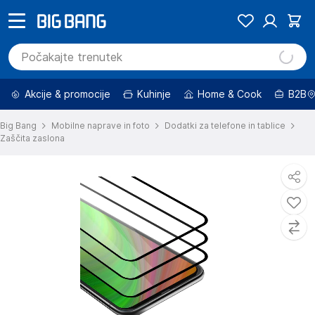
Akcije & promocije
Kuhinje
Home & Cook
B2B
Big Bang
Mobilne naprave in foto
Dodatki za telefone in tablice
Zaščita zaslona