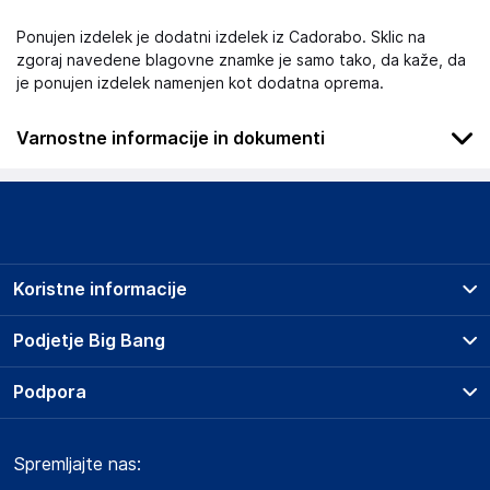
Ponujen izdelek je dodatni izdelek iz Cadorabo. Sklic na
zgoraj navedene blagovne znamke je samo tako, da kaže, da
je ponujen izdelek namenjen kot dodatna oprema.
Varnostne informacije in dokumenti
.
Slike o varnosti izdelka
Slike o varnosti izdelka vsebujejo opozorila na embalaži
izdelka in lahko vključujejo ključne varnostne informacije,
Koristne informacije
povezane z določenim izdelkom.
Prodajna mesta
Podjetje Big Bang
Splošni pogoji
O podjetju
Podpora
Storitve
Kontakti
Dostava, vnos in odvoz
Pogosta vprašanja
Družbena odgovornost
Načini plačila
Dokumenti o varnosti izdelka
Spremljajte nas:
Marketplace
Obvestila za javnost
Nakup na obroke