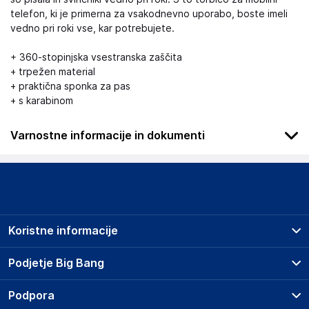
telefon, ki je primerna za vsakodnevno uporabo, boste imeli
vedno pri roki vse, kar potrebujete.
+ 360-stopinjska vsestranska zaščita
+ trpežen material
+ praktična sponka za pas
+ s karabinom
Varnostne informacije in dokumenti
.
Slike o varnosti izdelka
Slike o varnosti izdelka vsebujejo opozorila na embalaži
izdelka in lahko vključujejo ključne varnostne informacije,
Koristne informacije
povezane z določenim izdelkom.
Prodajna mesta
Podjetje Big Bang
Splošni pogoji
O podjetju
Podpora
Storitve
Kontakti