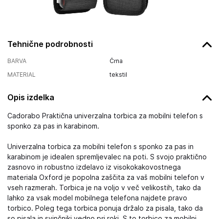
Tehnične podrobnosti
BARVA
Črna
MATERIAL
tekstil
Opis izdelka
Cadorabo Praktična univerzalna torbica za mobilni telefon s
sponko za pas in karabinom.
Univerzalna torbica za mobilni telefon s sponko za pas in
karabinom je idealen spremljevalec na poti. S svojo praktično
zasnovo in robustno izdelavo iz visokokakovostnega
materiala Oxford je popolna zaščita za vaš mobilni telefon v
vseh razmerah. Torbica je na voljo v več velikostih, tako da
lahko za vsak model mobilnega telefona najdete pravo
torbico. Poleg tega torbica ponuja držalo za pisala, tako da
so pisala in svinčniki vedno pri roki. S to torbico za mobilni