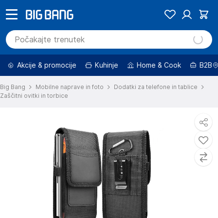
Akcije & promocije
Kuhinje
Home & Cook
B2B
Big Bang
Mobilne naprave in foto
Dodatki za telefone in tablice
Zaščitni ovitki in torbice