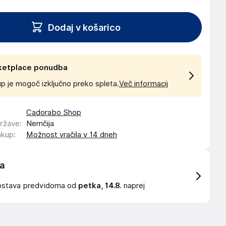
Dodaj v košarico
ketplace ponudba
p je mogoč izključno preko spleta.
Več informacij
Cadorabo Shop
države
:
Nemčija
akup
:
Možnost vračila v 14 dneh
a
ostava
predvidoma od
petka, 14.8.
naprej