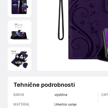
+4
slike
Tehnične podrobnosti
BARVA
vijolična
ZAP
MATERIAL
Umetno usnje