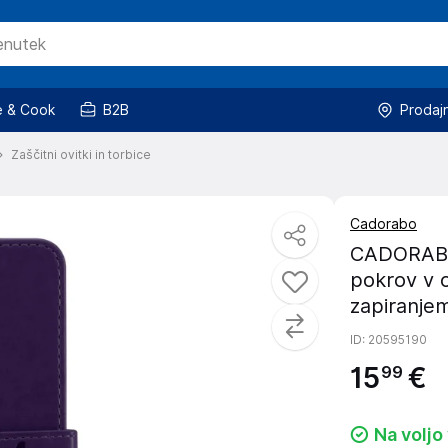
 & Cook
B2B
Prodaj
Zaščitni ovitki in torbice
Cadorabo
CADORABO 
pokrov v 
zapiranjem
ID
: 20595190
15
€
99
Na voljo