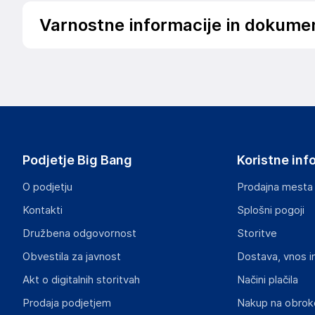
Varnostne informacije in dokume
.
Slike o varnosti izdelka
Slike o varnosti izdelka vsebujejo opozorila na embalaži izd
informacije, povezane z določenim izdelkom.
Podjetje Big Bang
Koristne inf
O podjetju
Prodajna mesta
Kontakti
Splošni pogoji
Dokumenti o varnosti izdelka
Družbena odgovornost
Storitve
Produktni dokumenti z opozorili ter varnostnimi in drugimi 
izdelkom.
Obvestila za javnost
Dostava, vnos i
Akt o digitalnih storitvah
Načini plačila
1400f86ed0073c7945cd9256506f010662a91fad.pdf
Prodaja podjetjem
Nakup na obrok