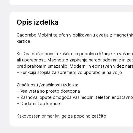
Opis izdelka
Cadorabo Mobilni telefon v oblikovanju cvetja z magnetnim 
kartice
Knjižna ohišje ponuja zaščito in popolno držanje za vaš mob
ali uporabnost. Magnetno zapiranje naredi odpiranje in zapi
pred prahom in umazanijo. Moderni in edinstven videz nared
+ Funkcija stojala za spremenljivo uporabo je na voljo
Značilnosti /značilnosti izdelka:
+ Vsa vrata so prosto dostopna
+ Zasnova lopute omogoča vaš mobilni telefon enostavno za
+ Dodatni žep kartice
Kakovosten primer knjige za popolno zaščito