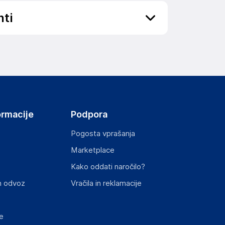
nti
elka in lahko vključujejo ključne varnostne
ormacije
Podpora
Pogosta vprašanja
Marketplace
Kako oddati naročilo?
ključnimi informacijami, povezanimi z določenim
n odvoz
Vračila in reklamacije
e