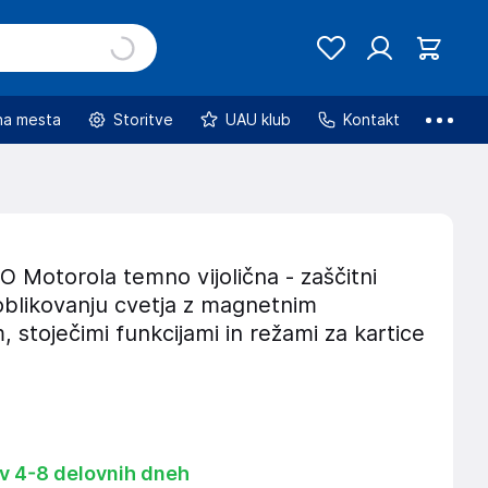
na mesta
Storitve
UAU klub
Kontakt
Motorola temno vijolična - zaščitni
oblikovanju cvetja z magnetnim
, stoječimi funkcijami in režami za kartice
 v 4-8 delovnih dneh