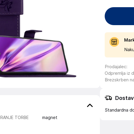
Mar
Naku
Prodajalec
:
Odpremlja iz 
Brezskrben n
Dostav
Standardna d
IRANJE TORBE
magnet