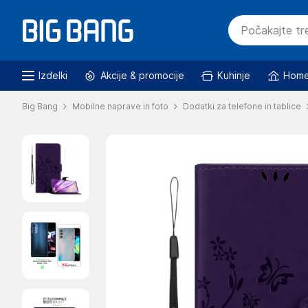
Izdelki
Akcije & promocije
Kuhinje
Home
Big Bang
Mobilne naprave in foto
Dodatki za telefone in tablice