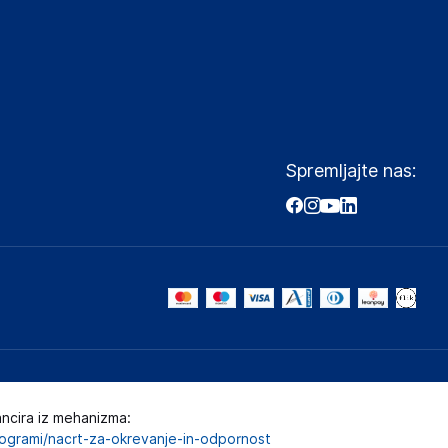
Spremljajte nas:
ancira iz mehanizma:
programi/nacrt-za-okrevanje-in-odpornost