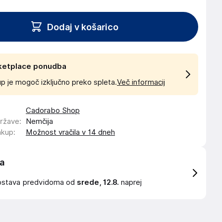
Dodaj v košarico
ketplace ponudba
p je mogoč izključno preko spleta.
Več informacij
Cadorabo Shop
države
:
Nemčija
akup
:
Možnost vračila v 14 dneh
a
ostava
predvidoma od
srede, 12.8.
naprej