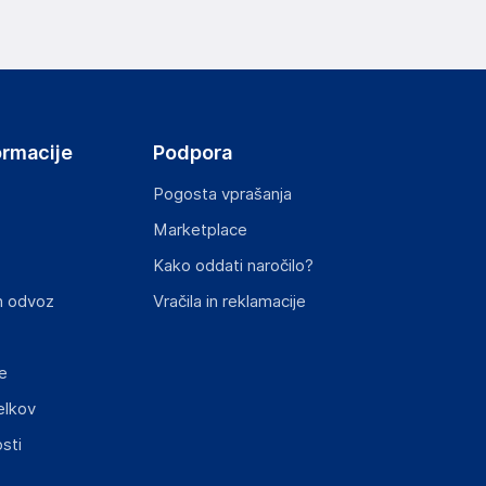
elka in lahko vključujejo ključne varnostne
ormacije
Podpora
Pogosta vprašanja
Marketplace
Kako oddati naročilo?
ključnimi informacijami, povezanimi z določenim
n odvoz
Vračila in reklamacije
e
elkov
sti