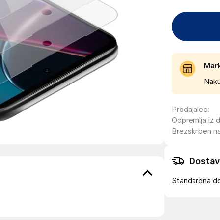
Mar
Naku
Prodajalec
:
Odpremlja iz 
Brezskrben n
Dostav
Standardna d