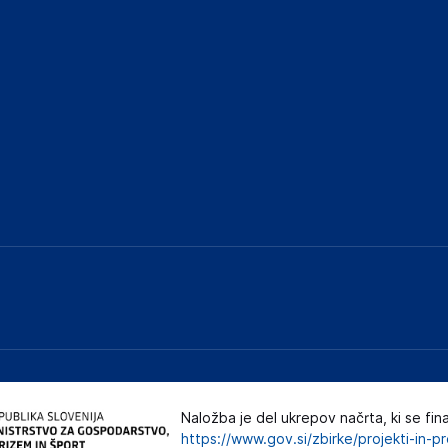
Naložba je del ukrepov načrta, ki se fin
https://www.gov.si/zbirke/projekti-in-