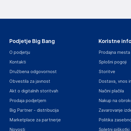
Slike o varnosti izdelka
Slike o varnosti izdelka vsebujejo opozorila na embalaži izd
informacije, povezane z določenim izdelkom.
Podjetje Big Bang
Koristne inf
O podjetju
Prodajna mesta
Kontakti
Splošni pogoji
Dokumenti o varnosti izdelka
Družbena odgovornost
Storitve
Produktni dokumenti z opozorili ter varnostnimi in drugimi 
izdelkom.
Obvestila za javnost
Dostava, vnos i
Akt o digitalnih storitvah
Načini plačila
4e6971f601828cc0466965bff736fdf153e76b66.pdf
Prodaja podjetjem
Nakup na obrok
Big Partner - distribucija
Zavarovanje izd
Marketplace za partnerje
Politika zasebno
Novosti
Spletni piškotki