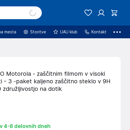
na mesta
Storitve
UAU klub
Kontakt
Motorola - zaščitnim filmom v visoki
i - 3 -paket kaljeno zaščitno steklo v 9H
 združljivostjo na dotik
 v 4-8 delovnih dneh