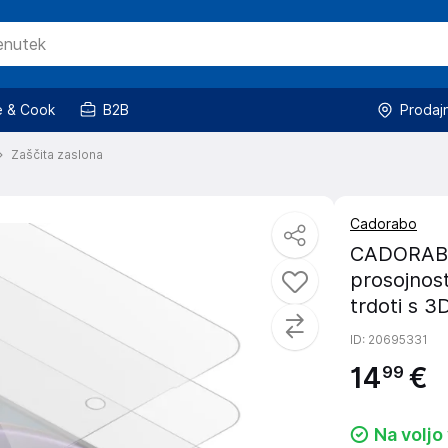
 & Cook
B2B
Prodaj
Zaščita zaslona
Cadorabo
CADORABO 
prosojnost
trdoti s 3D
ID
: 20695331
14
€
99
Na voljo