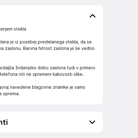
jenjem stekla
elana je iz posebej predelanega stekla, da se
 na zaslonu. Barvna hitrost zaslona je še vedno
daljša življenjsko dobo zaslona tudi v primeru
 telefona niti ne spremeni kakovosti slike.
 zgoraj navedene blagovne znamke je samo
na oprema.
nti