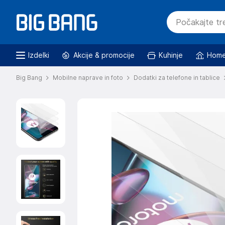
Izdelki
Akcije & promocije
Kuhinje
Home
Big Bang
Mobilne naprave in foto
Dodatki za telefone in tablice