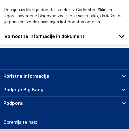
Ponujen izdelek je dodatni izdelek iz Cadorabo. Sklic na
zgoraj navedene blagovne znamke je samo tako, da kaže, da
je ponujen izdelek namenjen kot dodatna oprema.
Varnostne informacije in dokumenti
.
Slike o varnosti izdelka
Slike o varnosti izdelka vsebujejo opozorila na embalaži
izdelka in lahko vključujejo ključne varnostne informacije,
Koristne informacije
povezane z določenim izdelkom.
Prodajna mesta
Podjetje Big Bang
Splošni pogoji
O podjetju
Podpora
Storitve
Kontakti
Dostava, vnos in odvoz
Pogosta vprašanja
Družbena odgovornost
Načini plačila
Dokumenti o varnosti izdelka
Spremljajte nas:
Marketplace
Obvestila za javnost
Nakup na obroke