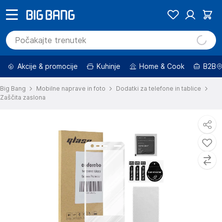
Akcije & promocije
Kuhinje
Home & Cook
B2B
Big Bang
Mobilne naprave in foto
Dodatki za telefone in tablice
Zaščita zaslona