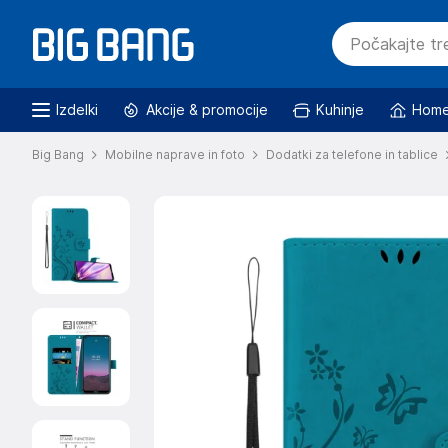
Izdelki
Akcije & promocije
Kuhinje
Home
Big Bang
Mobilne naprave in foto
Dodatki za telefone in tablice