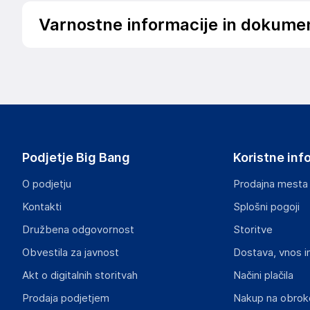
Varnostne informacije in dokume
.
Slike o varnosti izdelka
Slike o varnosti izdelka vsebujejo opozorila na embalaži izd
informacije, povezane z določenim izdelkom.
Podjetje Big Bang
Koristne inf
O podjetju
Prodajna mesta
Kontakti
Splošni pogoji
Dokumenti o varnosti izdelka
Družbena odgovornost
Storitve
Produktni dokumenti z opozorili ter varnostnimi in drugimi 
izdelkom.
Obvestila za javnost
Dostava, vnos i
Akt o digitalnih storitvah
Načini plačila
9586ed265ef6c9b33d8deb1bb861a05f0bf514db.pdf
Prodaja podjetjem
Nakup na obrok