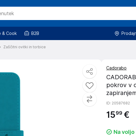
 & Cook
B2B
Prodaj
Zaščitni ovitki in torbice
Cadorabo
CADORABO N
pokrov v 
zapiranjem
ID
: 20587682
15
€
99
Na voljo