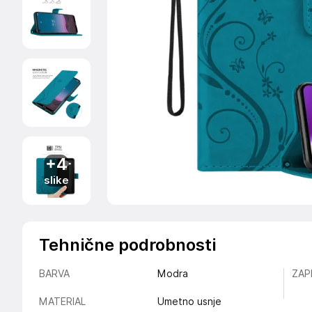
+4
slike
Tehnične podrobnosti
BARVA
Modra
ZAP
MATERIAL
Umetno usnje