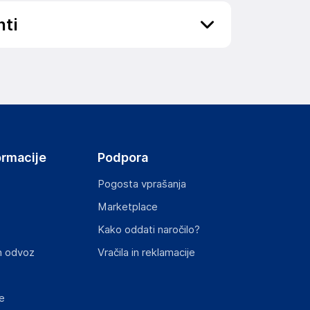
nti
elka in lahko vključujejo ključne varnostne
ormacije
Podpora
Pogosta vprašanja
Marketplace
Kako oddati naročilo?
ključnimi informacijami, povezanimi z določenim
n odvoz
Vračila in reklamacije
e