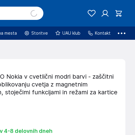
na mesta
Storitve
UAU klub
Kontakt
okia v cvetlični modri barvi - zaščitni
oblikovanju cvetja z magnetnim
, stoječimi funkcijami in režami za kartice
 v 4-8 delovnih dneh