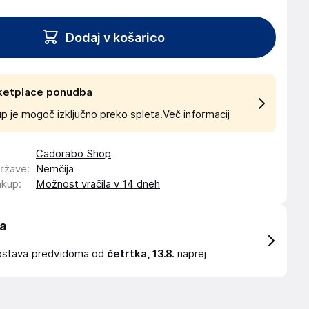
Dodaj v košarico
ketplace ponudba
p je mogoč izključno preko spleta.
Več informacij
Cadorabo Shop
države
:
Nemčija
akup
:
Možnost vračila v 14 dneh
a
ostava
predvidoma od
četrtka, 13.8.
naprej