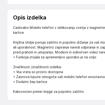
Opis izdelka
Cadorabo Mobilni telefon v oblikovanju cvetja z magnetnim 
kartice
Knjižna ohišje ponuja zaščito in popolno držanje za vaš mob
ali uporabnost. Magnetno zapiranje naredi odpiranje in zapi
pred prahom in umazanijo. Moderni in edinstven videz nared
+ Funkcija stojala za spremenljivo uporabo je na voljo
Značilnosti /značilnosti izdelka:
+ Vsa vrata so prosto dostopna
+ Zasnova lopute omogoča vaš mobilni telefon enostavno za
+ Dodatni žep kartice
Kakovosten primer knjige za popolno zaščito