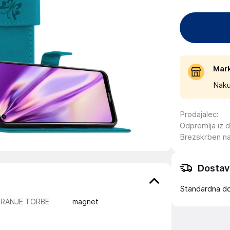
Mar
Naku
Prodajalec
:
Odpremlja iz 
Brezskrben n
Dostav
Standardna d
IRANJE TORBE
magnet