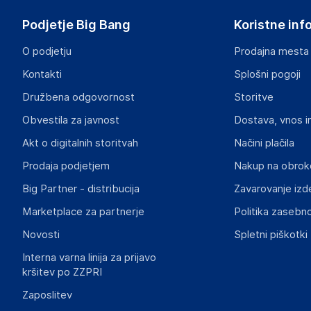
Podjetje Big Bang
Koristne inf
O podjetju
Prodajna mesta
Kontakti
Splošni pogoji
Dokumenti o varnosti izdelka
Družbena odgovornost
Storitve
Produktni dokumenti z opozorili ter varnostnimi in drugimi 
izdelkom.
Obvestila za javnost
Dostava, vnos i
Akt o digitalnih storitvah
Načini plačila
e70c815f26722a5ebe18d83efda66ec20162de17.pdf
Prodaja podjetjem
Nakup na obrok
Big Partner - distribucija
Zavarovanje izd
Marketplace za partnerje
Politika zasebno
Novosti
Spletni piškotki
Interna varna linija za prijavo
kršitev po ZZPRI
Zaposlitev