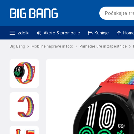
Izdelki
Akcije & promocije
Kuhinje
Home
Big Bang
Mobilne naprave in foto
Pametne ure in zapestnice