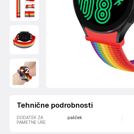
+2
sliki
Tehnične podrobnosti
DODATEK ZA
pašček
PAMETNE URE