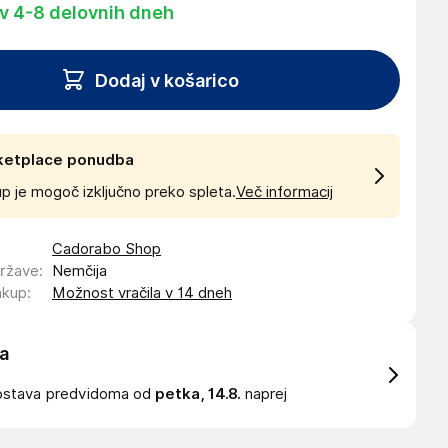
 v 4-8 delovnih dneh
Dodaj v košarico
ketplace ponudba
p je mogoč izključno preko spleta.
Več informacij
Cadorabo Shop
države
:
Nemčija
akup
:
Možnost vračila v 14 dneh
a
ostava
predvidoma od
petka, 14.8.
naprej