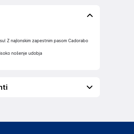
usu! Z najlonskim zapestnim pasom Cadorabo
isoko nošenje udobja
nti
elka in lahko vključujejo ključne varnostne