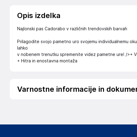
Opis izdelka
Najlonski pas Cadorabo v različnih trendovskih barvah
Prilagodite svojo pametno uro svojemu individualnemu ok
lahko
v nobenem trenutku spremenite videz pametne ure! />+ V
+ Hitra in enostavna montaža
Varnostne informacije in dokume
.
Slike o varnosti izdelka
Slike o varnosti izdelka vsebujejo opozorila na embalaži izd
informacije, povezane z določenim izdelkom.