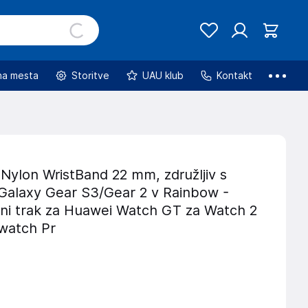
na mesta
Storitve
UAU klub
Kontakt
Nylon WristBand 22 mm, združljiv s
alaxy Gear S3/Gear 2 v Rainbow -
i trak za Huawei Watch GT za Watch 2
cwatch Pr