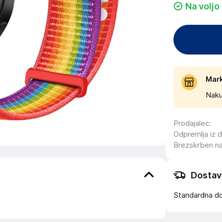
Na voljo
Mar
Naku
Prodajalec
:
Odpremlja iz 
Brezskrben n
Dostav
Standardna d