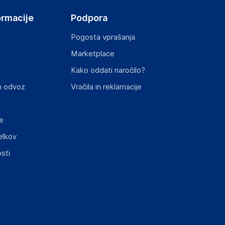
ormacije
Podpora
Pogosta vprašanja
Marketplace
Kako oddati naročilo?
ključnimi informacijami, povezanimi z določenim
n odvoz
Vračila in reklamacije
e
elkov
sti