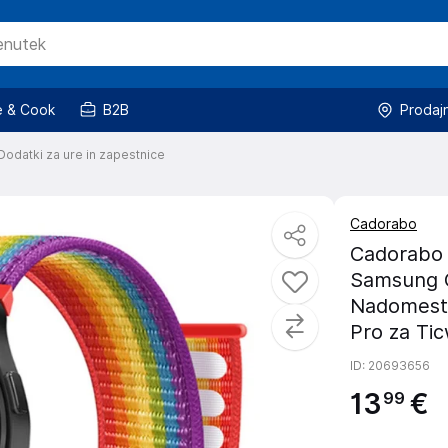
 & Cook
B2B
Prodaj
Dodatki za ure in zapestnice
Cadorabo
Cadorabo 
Samsung G
Nadomestn
Pro za Ti
ID
: 20693656
13
€
99