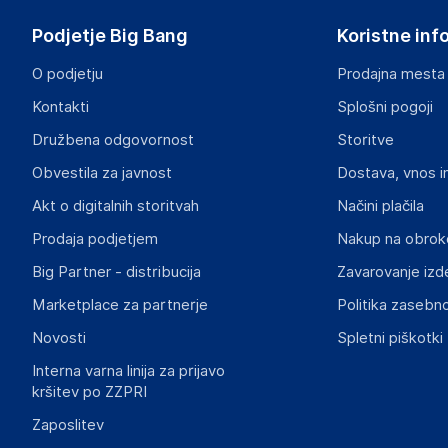
Podjetje Big Bang
Koristne inf
O podjetju
Prodajna mesta
Kontakti
Splošni pogoji
Dokumenti o varnosti izdelka
Družbena odgovornost
Storitve
Produktni dokumenti z opozorili ter varnostnimi in drugimi 
izdelkom.
Obvestila za javnost
Dostava, vnos i
Akt o digitalnih storitvah
Načini plačila
5dd9bd43329128cb97eec9588e544f44ff3fefb3.pdf
Prodaja podjetjem
Nakup na obrok
Big Partner - distribucija
Zavarovanje izd
Marketplace za partnerje
Politika zasebno
Novosti
Spletni piškotki
Interna varna linija za prijavo
kršitev po ZZPRI
Zaposlitev