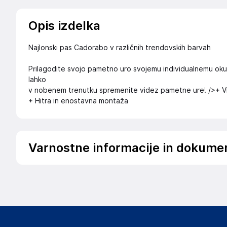
Opis izdelka
Najlonski pas Cadorabo v različnih trendovskih barvah
Prilagodite svojo pametno uro svojemu individualnemu ok
lahko
v nobenem trenutku spremenite videz pametne ure! />+ V
+ Hitra in enostavna montaža
Varnostne informacije in dokume
.
Slike o varnosti izdelka
Slike o varnosti izdelka vsebujejo opozorila na embalaži izd
informacije, povezane z določenim izdelkom.