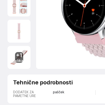
+1
slika
Tehnične podrobnosti
DODATEK ZA
pašček
PAMETNE URE