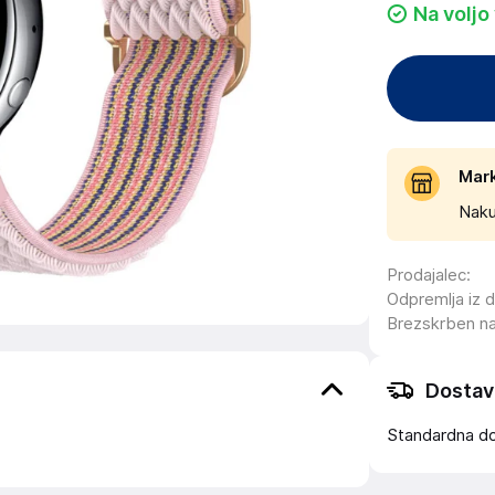
Na voljo
Mar
Naku
Prodajalec
:
Odpremlja iz 
Brezskrben n
Dostav
Standardna d