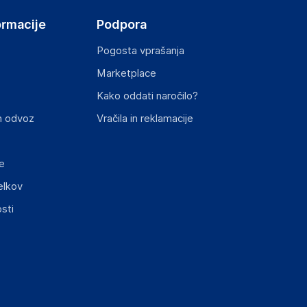
ormacije
Podpora
Pogosta vprašanja
Marketplace
Kako oddati naročilo?
ključnimi informacijami, povezanimi z določenim
n odvoz
Vračila in reklamacije
e
elkov
sti