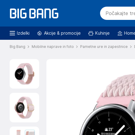
Izdelki
Akcije & promocije
Kuhinje
Home
Big Bang
Mobilne naprave in foto
Pametne ure in zapestnice