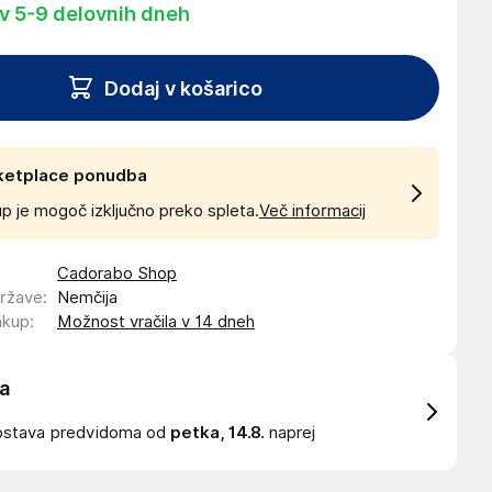
 v 5-9 delovnih dneh
Dodaj v košarico
ketplace ponudba
p je mogoč izključno preko spleta.
Več informacij
Cadorabo Shop
države
:
Nemčija
akup
:
Možnost vračila v 14 dneh
a
ostava
predvidoma od
petka, 14.8.
naprej