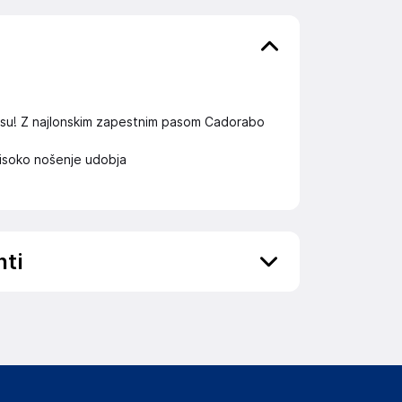
usu! Z najlonskim zapestnim pasom Cadorabo
isoko nošenje udobja
nti
elka in lahko vključujejo ključne varnostne