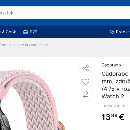
 & Cook
B2B
Prodaj
Dodatki za ure in zapestnice
Cadorabo
Cadorabo 
mm, združ
/4 /5 v ro
Watch 2
ID
: 20693654
13
€
99