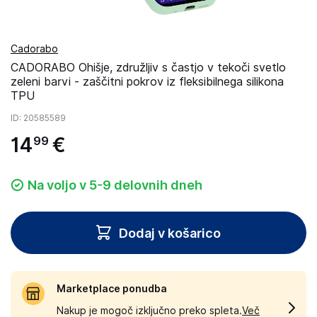
Cadorabo
CADORABO Ohišje, združljiv s častjo v tekoči svetlo
zeleni barvi - zaščitni pokrov iz fleksibilnega silikona
TPU
ID
: 20585589
14
€
99
Na voljo v 5-9 delovnih dneh
Dodaj v košarico
Marketplace ponudba
Nakup je mogoč izključno preko spleta.
Več