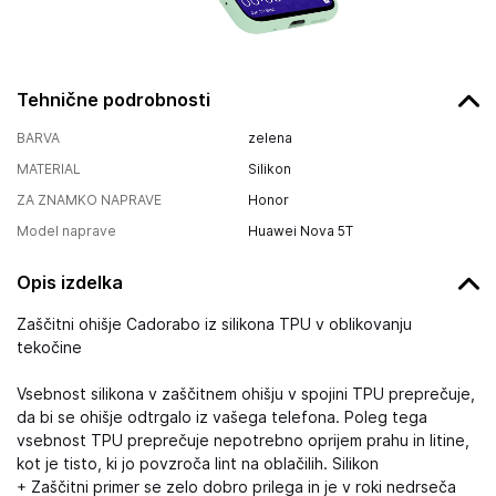
Tehnične podrobnosti
BARVA
zelena
MATERIAL
Silikon
ZA ZNAMKO NAPRAVE
Honor
Model naprave
Huawei Nova 5T
Opis izdelka
Zaščitni ohišje Cadorabo iz silikona TPU v oblikovanju
tekočine
Vsebnost silikona v zaščitnem ohišju v spojini TPU preprečuje,
da bi se ohišje odtrgalo iz vašega telefona. Poleg tega
vsebnost TPU preprečuje nepotrebno oprijem prahu in litine,
kot je tisto, ki jo povzroča lint na oblačilih. Silikon
+ Zaščitni primer se zelo dobro prilega in je v roki nedrseča