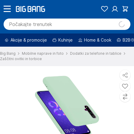
Akcije & promocije
Kuhinje
Home & Cook
B2B
Big Bang
Mobilne naprave in foto
Dodatki za telefone in tablice
Zaščitni ovitki in torbice