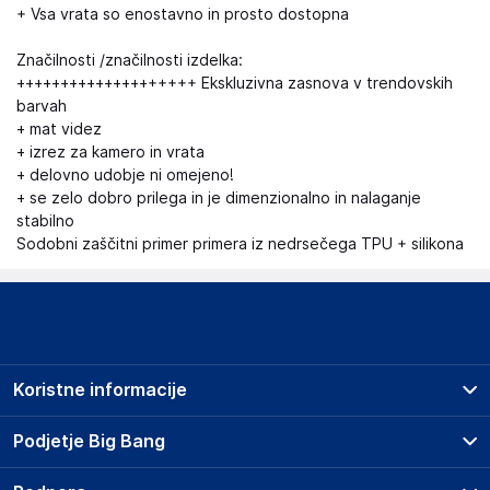
+ Vsa vrata so enostavno in prosto dostopna
Značilnosti /značilnosti izdelka:
++++++++++++++++++++ Ekskluzivna zasnova v trendovskih
barvah
+ mat videz
+ izrez za kamero in vrata
+ delovno udobje ni omejeno!
+ se zelo dobro prilega in je dimenzionalno in nalaganje
stabilno
Sodobni zaščitni primer primera iz nedrsečega TPU + silikona
Koristne informacije
Prodajna mesta
Podjetje Big Bang
Splošni pogoji
O podjetju