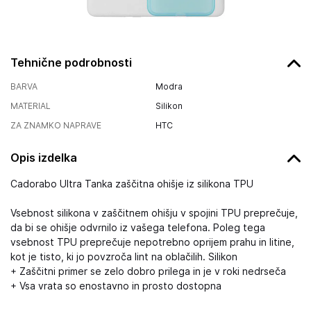
Tehnične podrobnosti
BARVA
Modra
MATERIAL
Silikon
ZA ZNAMKO NAPRAVE
HTC
Opis izdelka
Cadorabo Ultra Tanka zaščitna ohišje iz silikona TPU
Vsebnost silikona v zaščitnem ohišju v spojini TPU preprečuje,
da bi se ohišje odvrnilo iz vašega telefona. Poleg tega
vsebnost TPU preprečuje nepotrebno oprijem prahu in litine,
kot je tisto, ki jo povzroča lint na oblačilih. Silikon
+ Zaščitni primer se zelo dobro prilega in je v roki nedrseča
+ Vsa vrata so enostavno in prosto dostopna