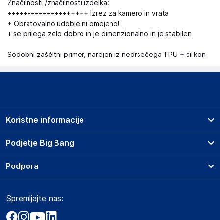
Značilnosti /značilnosti izdelka:
++++++++++++++++++++ Izrez za kamero in vrata
+ Obratovalno udobje ni omejeno!
+ se prilega zelo dobro in je dimenzionalno in je stabilen
Sodobni zaščitni primer, narejen iz nedrsečega TPU + silikon
Koristne informacije
Prodajna mesta
Podjetje Big Bang
Splošni pogoji
O podjetju
Podpora
Storitve
Kontakti
Dostava, vnos in odvoz
Pogosta vprašanja
Družbena odgovornost
Načini plačila
Spremljajte nas:
Marketplace
Obvestila za javnost
Nakup na obroke
Kako oddati naročilo?
Akt o digitalnih storitvah