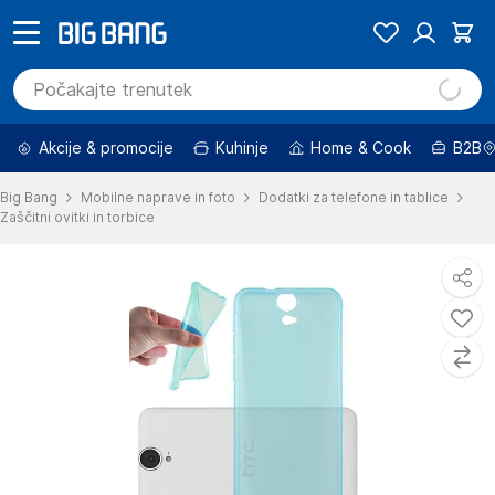
Akcije & promocije
Kuhinje
Home & Cook
B2B
Big Bang
Mobilne naprave in foto
Dodatki za telefone in tablice
Zaščitni ovitki in torbice