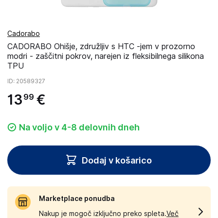
Cadorabo
CADORABO Ohišje, združljiv s HTC -jem v prozorno
modri - zaščitni pokrov, narejen iz fleksibilnega silikona
TPU
ID
: 20589327
13
€
99
Na voljo v 4-8 delovnih dneh
Dodaj v košarico
Marketplace ponudba
Nakup je mogoč izključno preko spleta.
Več