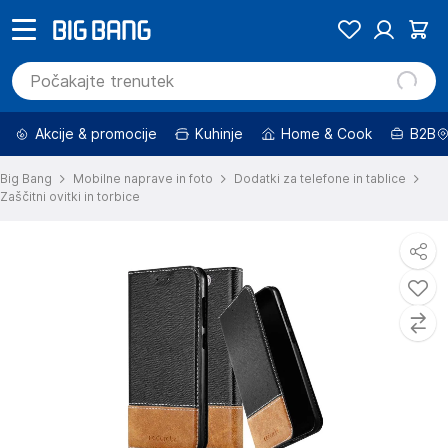
Akcije & promocije
Kuhinje
Home & Cook
B2B
Big Bang
Mobilne naprave in foto
Dodatki za telefone in tablice
Zaščitni ovitki in torbice