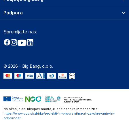
Splošni pogoji
O podjetju
Podpora
Storitve
Kontakti
Dostava, vnos in odvoz
Pogosta vprašanja
Družbena odgovornost
Načini plačila
Spremljajte nas:
Marketplace
Obvestila za javnost
Nakup na obroke
Kako oddati naročilo?
Akt o digitalnih storitvah
Zavarovanje izdelkov
Vračila in reklamacije
Prodaja podjetjem
Politika zasebnosti
Big Partner - distribucija
Spletni piškotki
© 2026 - Big Bang, d.o.o.
Marketplace za partnerje
Novosti
Interna varna linija za prijavo kršitev po ZZPRI
Zaposlitev
Naložba je del ukrepov načrta, ki se financira iz mehanizma:
https://www.gov.si/zbirke/projekti-in-programi/nacrt-za-okrevanje-in-
odpornost