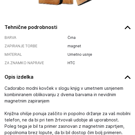
Tehnične podrobnosti
BARVA
Črna
ZAPIRANJE TORBE
magnet
MATERIAL
Umetno usnje
ZA ZNAMKO NAPRAVE
HTC
Opis izdelka
Cadorabo modni kovček v slogu knjig v umetnem usnjenem
kombiniranem oblikovanju z dvema barvama in nevidnim
magnetnim zapiranjem
Knjižna ohišje ponuja zaščito in popolno držanje za vaš mobilni
telefon, ne da bi pri tem žrtvovali udobje ali uporabnost.
Poleg tega je bil ta primer zasnovan z magnetnim zaprtjem,
popolnoma brez lopute, da bi bil dostop čim bolj primeren.