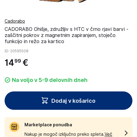
Cadorabo
CADORABO Ohišje, združljiv s HTC v črno rjavi barvi -
zaščitni pokrov z magnetnim zapiranjem, stoječo
funkcijo in režo za kartico
ID
: 20595508
14
€
99
Na voljo v 5-9 delovnih dneh
Dodaj v košarico
Marketplace ponudba
Nakup je mogoč izključno preko spleta.
Več