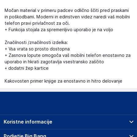
Močan material v primeru padcev odlično ščiti pred praskami
in poškodbami. Moderni in edinstven videz naredi vaš mobilni
telefon pravi privlačnost za oči.
+ Funkcija stojala za spremenljivo uporabo je na voljo
Značilnosti /značilnosti izdelka:
+ Vsa vrata so prosto dostopna
+ Zasnova lopute omogoča vaš mobilni telefon enostavno za
uporabo in hkrati zagotavlja vsestransko zaščito
+ dodatni žep kartice
Kakovosten primer knjige za enostavno in hitro delovanje
Koristne informacije
Prodajna mesta
Podjetje Big Bang