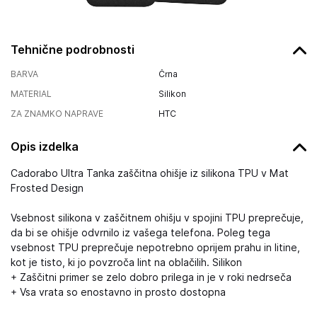
Tehnične podrobnosti
BARVA
Črna
MATERIAL
Silikon
ZA ZNAMKO NAPRAVE
HTC
Opis izdelka
Cadorabo Ultra Tanka zaščitna ohišje iz silikona TPU v Mat
Frosted Design
Vsebnost silikona v zaščitnem ohišju v spojini TPU preprečuje,
da bi se ohišje odvrnilo iz vašega telefona. Poleg tega
vsebnost TPU preprečuje nepotrebno oprijem prahu in litine,
kot je tisto, ki jo povzroča lint na oblačilih. Silikon
+ Zaščitni primer se zelo dobro prilega in je v roki nedrseča
+ Vsa vrata so enostavno in prosto dostopna