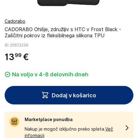
Cadorabo
CADORABO Ohišje, združljiv s HTC v Frost Black -
Zaščitni pokrov iz fleksibilnega silikona TPU
ID
: 20572230
13
€
99
Na voljo v 4-8 delovnih dneh
Dodaj v košarico
Marketplace ponudba
Nakup je mogoč izključno preko spleta.
Več
informacij