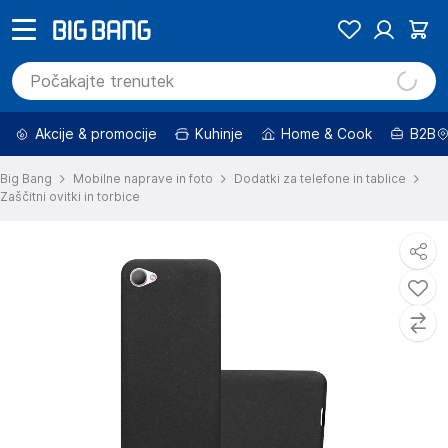
Akcije & promocije
Kuhinje
Home & Cook
B2B
Big Bang
Mobilne naprave in foto
Dodatki za telefone in tablice
Zaščitni ovitki in torbice