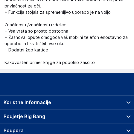
privlačnost za oči.
+ Funkcija stojala za spremenljivo uporabo je na voljo
Značilnosti /značilnosti izdelka:
+ Vsa vrata so prosto dostopna
+ Zasnova lopute omogoča vaš mobilni telefon enostavno za
uporabo in hkrati ščiti vse okoli
+ Dodatni žep kartice
Kakovosten primer knjige za popolno zaščito
Koristne informacije
Prodajna mesta
Podjetje Big Bang
Splošni pogoji
O podjetju
Podpora
Storitve