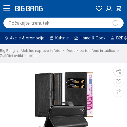
Akcije & promocije
Kuhinje
Home & Cook
B2B
Big Bang
Mobilne naprave in foto
Dodatki za telefone in tablice
Zaščitni ovitki in torbice