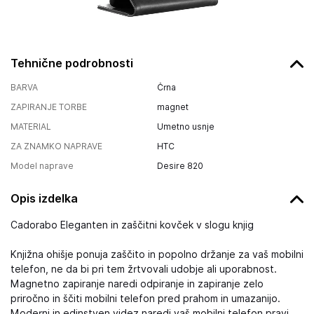
Tehnične podrobnosti
BARVA
Črna
ZAPIRANJE TORBE
magnet
MATERIAL
Umetno usnje
ZA ZNAMKO NAPRAVE
HTC
Model naprave
Desire 820
Opis izdelka
Cadorabo Eleganten in zaščitni kovček v slogu knjig
Knjižna ohišje ponuja zaščito in popolno držanje za vaš mobilni
telefon, ne da bi pri tem žrtvovali udobje ali uporabnost.
Magnetno zapiranje naredi odpiranje in zapiranje zelo
priročno in ščiti mobilni telefon pred prahom in umazanijo.
Moderni in edinstven videz naredi vaš mobilni telefon pravi