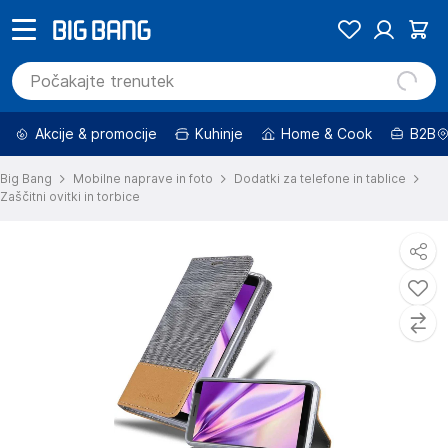
Akcije & promocije
Kuhinje
Home & Cook
B2B
Big Bang
Mobilne naprave in foto
Dodatki za telefone in tablice
Zaščitni ovitki in torbice