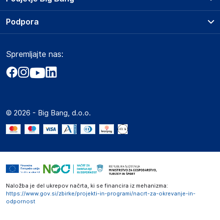
Splošni pogoji
O podjetju
Podpora
Storitve
Kontakti
Dostava, vnos in odvoz
Pogosta vprašanja
Družbena odgovornost
Načini plačila
Spremljajte nas:
Marketplace
Obvestila za javnost
Nakup na obroke
Kako oddati naročilo?
Akt o digitalnih storitvah
Zavarovanje izdelkov
Vračila in reklamacije
Prodaja podjetjem
Politika zasebnosti
Big Partner - distribucija
Spletni piškotki
© 2026 - Big Bang, d.o.o.
Marketplace za partnerje
Novosti
Interna varna linija za prijavo kršitev po ZZPRI
Zaposlitev
Naložba je del ukrepov načrta, ki se financira iz mehanizma:
https://www.gov.si/zbirke/projekti-in-programi/nacrt-za-okrevanje-in-
odpornost