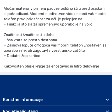
Močan material v primeru padcev odlično ščiti pred praskami
in poškodbami. Moderni in edinstven videz naredi vaš mobilni
telefon pravi privlačnost za oči. je prilepljen na
+ Funkcija stojala za spremenljivo uporabo je na voljo
Značilnosti /značilnosti izdelka:
+ Vsa vrata so prosto dostopna
+ Zasnova lopute omogoča vaš mobilni telefon Enostaven za
uporabo in hkrati zagotavlja vsestransko zaščito
+ Dodatni žep kartice
Kakovosten ohišje knjige za enostavno in hitro delovanje
Koristne informacije
Prodajna mesta
Podjetje Big Bang