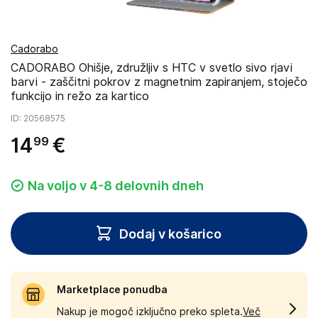
Cadorabo
CADORABO Ohišje, združljiv s HTC v svetlo sivo rjavi
barvi - zaščitni pokrov z magnetnim zapiranjem, stoječo
funkcijo in režo za kartico
ID
: 20568575
14
€
99
Na voljo v 4-8 delovnih dneh
Dodaj v košarico
Marketplace ponudba
Nakup je mogoč izključno preko spleta.
Več