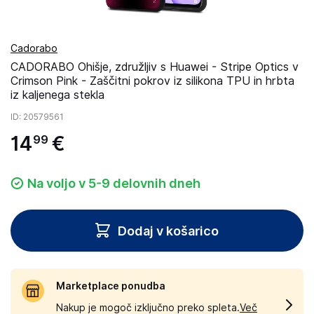
Cadorabo
CADORABO Ohišje, združljiv s Huawei - Stripe Optics v
Crimson Pink - Zaščitni pokrov iz silikona TPU in hrbta
iz kaljenega stekla
ID
: 20579561
14
€
99
Na voljo v 5-9 delovnih dneh
Dodaj v košarico
Marketplace ponudba
Nakup je mogoč izključno preko spleta.
Več