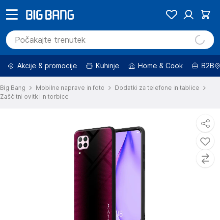
Akcije & promocije
Kuhinje
Home & Cook
B2B
Big Bang
Mobilne naprave in foto
Dodatki za telefone in tablice
Zaščitni ovitki in torbice