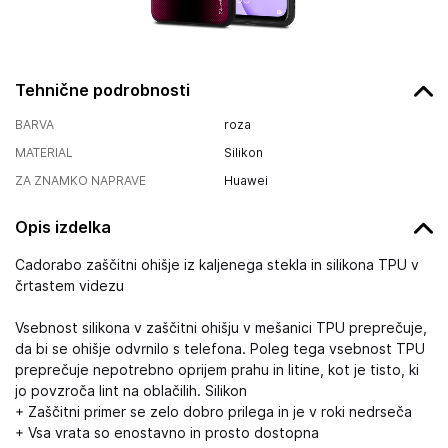
Tehnične podrobnosti
BARVA
roza
MATERIAL
Silikon
ZA ZNAMKO NAPRAVE
Huawei
Opis izdelka
Cadorabo zaščitni ohišje iz kaljenega stekla in silikona TPU v
črtastem videzu
Vsebnost silikona v zaščitni ohišju v mešanici TPU preprečuje,
da bi se ohišje odvrnilo s telefona. Poleg tega vsebnost TPU
preprečuje nepotrebno oprijem prahu in litine, kot je tisto, ki
jo povzroča lint na oblačilih. Silikon
+ Zaščitni primer se zelo dobro prilega in je v roki nedrseča
+ Vsa vrata so enostavno in prosto dostopna