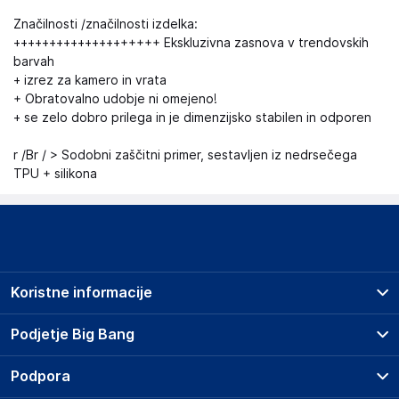
Značilnosti /značilnosti izdelka:
++++++++++++++++++++ Ekskluzivna zasnova v trendovskih
barvah
+ izrez za kamero in vrata
+ Obratovalno udobje ni omejeno!
+ se zelo dobro prilega in je dimenzijsko stabilen in odporen
r /Br / > Sodobni zaščitni primer, sestavljen iz nedrsečega
TPU + silikona
Koristne informacije
Prodajna mesta
Podjetje Big Bang
Splošni pogoji
O podjetju
Podpora
Storitve
Kontakti