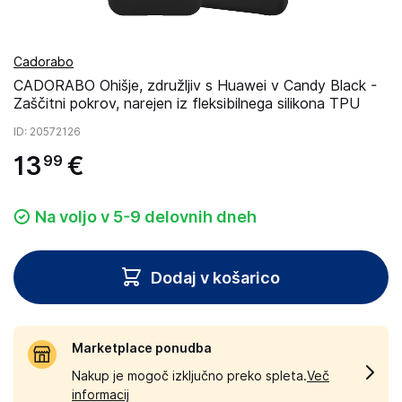
Cadorabo
CADORABO Ohišje, združljiv s Huawei v Candy Black -
Zaščitni pokrov, narejen iz fleksibilnega silikona TPU
ID
: 20572126
13
€
99
Na voljo v 5-9 delovnih dneh
Dodaj v košarico
Marketplace ponudba
Nakup je mogoč izključno preko spleta.
Več
informacij