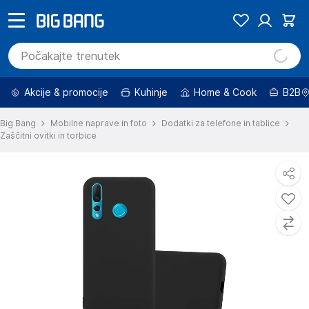
Akcije & promocije
Kuhinje
Home & Cook
B2B
Big Bang
Mobilne naprave in foto
Dodatki za telefone in tablice
Zaščitni ovitki in torbice