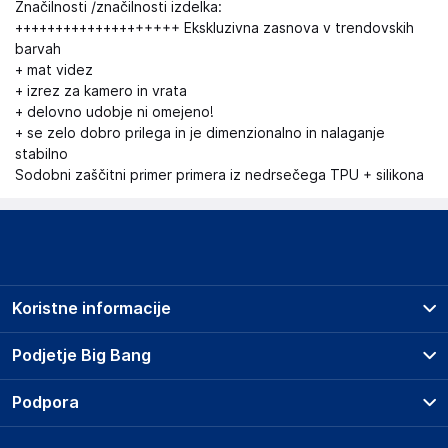
Značilnosti /značilnosti izdelka:
++++++++++++++++++++ Ekskluzivna zasnova v trendovskih
barvah
+ mat videz
+ izrez za kamero in vrata
+ delovno udobje ni omejeno!
+ se zelo dobro prilega in je dimenzionalno in nalaganje
stabilno
Sodobni zaščitni primer primera iz nedrsečega TPU + silikona
Koristne informacije
Prodajna mesta
Podjetje Big Bang
Splošni pogoji
O podjetju
Podpora
Storitve
Kontakti
Dostava, vnos in odvoz
Pogosta vprašanja