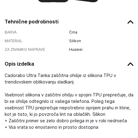
Tehnične podrobnosti
BARVA
Črna
MATERIAL
Silikon
ZA ZNAMKO NAPRAVE
Huawei
Opis izdelka
Cadorabo Ultra Tanka zaščitna ohišje iz silikona TPU v
trendovskem oblikovanju sladkarij
Vsebnost silikona v zaščitni ohišju v spojini TPU preprečuje, da
bi se ohišje odtegnilo iz vašega telefona. Poleg tega
vsebnost TPU preprečuje nepotrebno oprijem prahu in litine,
kot je tisto, ki jo povzroča lint na oblačilih. Silikon
+ Zaščitni primer se zelo dobro prilega in je v roki nedrseča
+ Vsa vrata so enostavno in prosto dostopna