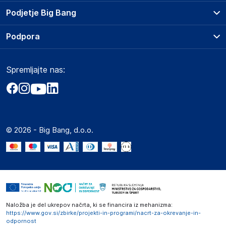
Prodajna mesta
Podjetje Big Bang
Splošni pogoji
O podjetju
Podpora
Storitve
Kontakti
Dostava, vnos in odvoz
Pogosta vprašanja
Družbena odgovornost
Načini plačila
Spremljajte nas:
Marketplace
Obvestila za javnost
Nakup na obroke
Kako oddati naročilo?
Akt o digitalnih storitvah
Zavarovanje izdelkov
Vračila in reklamacije
Prodaja podjetjem
Politika zasebnosti
Big Partner - distribucija
Spletni piškotki
© 2026 - Big Bang, d.o.o.
Marketplace za partnerje
Novosti
Interna varna linija za prijavo kršitev po ZZPRI
Zaposlitev
Naložba je del ukrepov načrta, ki se financira iz mehanizma:
https://www.gov.si/zbirke/projekti-in-programi/nacrt-za-okrevanje-in-
odpornost