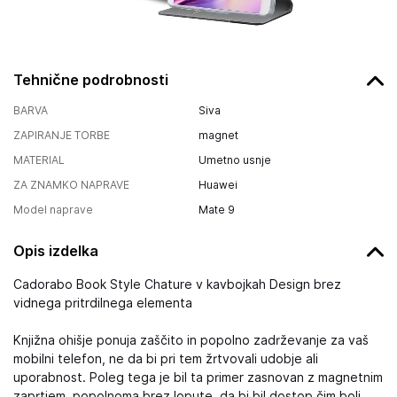
Tehnične podrobnosti
BARVA
Siva
ZAPIRANJE TORBE
magnet
MATERIAL
Umetno usnje
ZA ZNAMKO NAPRAVE
Huawei
Model naprave
Mate 9
Opis izdelka
Cadorabo Book Style Chature v kavbojkah Design brez
vidnega pritrdilnega elementa
Knjižna ohišje ponuja zaščito in popolno zadrževanje za vaš
mobilni telefon, ne da bi pri tem žrtvovali udobje ali
uporabnost. Poleg tega je bil ta primer zasnovan z magnetnim
zaprtjem, popolnoma brez lopute, da bi bil dostop čim bolj