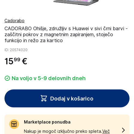
Cadorabo
CADORABO Ohišje, združljiv s Huawei v sivi črni barvi -
zaščitni pokrov z magnetnim zapiranjem, stoječo
funkcijo in režo za kartico
ID
: 20574020
15
€
99
Na voljo v 5-9 delovnih dneh
Dodaj v košarico
Marketplace ponudba
Nakup je mogoč izključno preko spleta.
Več