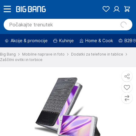
Akcije & promocije
Kuhinje
Home & Cook
B2B
Big Bang
Mobilne naprave in foto
Dodatki za telefone in tablice
Zaščitni ovitki in torbice