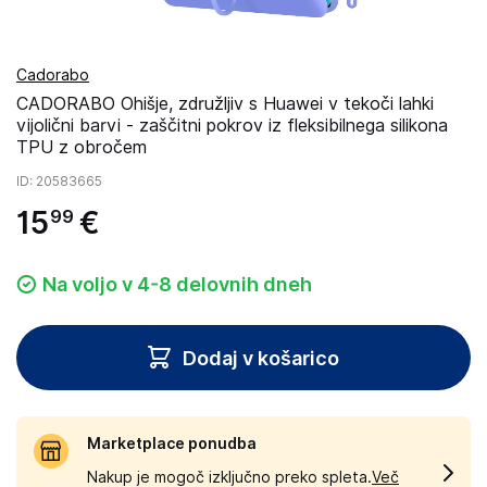
Cadorabo
CADORABO Ohišje, združljiv s Huawei v tekoči lahki
vijolični barvi - zaščitni pokrov iz fleksibilnega silikona
TPU z obročem
ID
: 20583665
15
€
99
Na voljo v 4-8 delovnih dneh
Dodaj v košarico
Marketplace ponudba
Nakup je mogoč izključno preko spleta.
Več