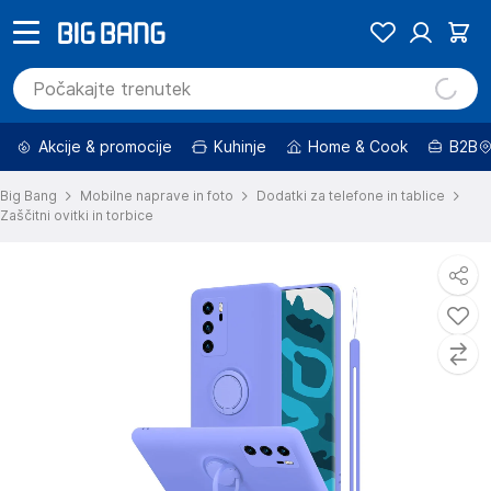
Akcije & promocije
Kuhinje
Home & Cook
B2B
Big Bang
Mobilne naprave in foto
Dodatki za telefone in tablice
Zaščitni ovitki in torbice