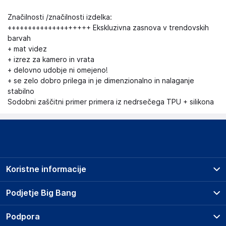
Značilnosti /značilnosti izdelka:
++++++++++++++++++++ Ekskluzivna zasnova v trendovskih
barvah
+ mat videz
+ izrez za kamero in vrata
+ delovno udobje ni omejeno!
+ se zelo dobro prilega in je dimenzionalno in nalaganje
stabilno
Sodobni zaščitni primer primera iz nedrsečega TPU + silikona
Koristne informacije
Prodajna mesta
Podjetje Big Bang
Splošni pogoji
O podjetju
Podpora
Storitve