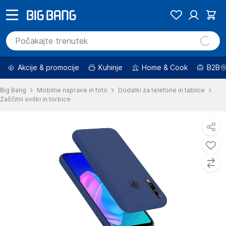
Akcije & promocije
Kuhinje
Home & Cook
B2B
Big Bang
Mobilne naprave in foto
Dodatki za telefone in tablice
Zaščitni ovitki in torbice