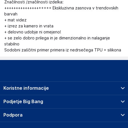
Značilnosti /značilnosti izdelka:
++++++++++++++++++++ Ekskluzivna zasnova v trendovskih
barvah
+ mat videz
+ izrez za kamero in vrata
+ delovno udobje ni omejeno!
+ se zelo dobro prilega in je dimenzionalno in nalaganje
stabilno
Sodobni zaščitni primer primera iz nedrsečega TPU + silikona
Koristne informacije
Prodajna mesta
Podjetje Big Bang
Splošni pogoji
O podjetju
Podpora
Storitve
Kontakti
Dostava, vnos in odvoz
Pogosta vprašanja