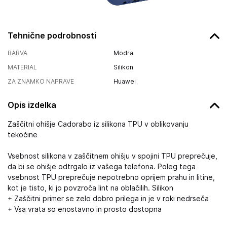
Tehnične podrobnosti
BARVA
Modra
MATERIAL
Silikon
ZA ZNAMKO NAPRAVE
Huawei
Opis izdelka
Zaščitni ohišje Cadorabo iz silikona TPU v oblikovanju
tekočine
Vsebnost silikona v zaščitnem ohišju v spojini TPU preprečuje,
da bi se ohišje odtrgalo iz vašega telefona. Poleg tega
vsebnost TPU preprečuje nepotrebno oprijem prahu in litine,
kot je tisto, ki jo povzroča lint na oblačilih. Silikon
+ Zaščitni primer se zelo dobro prilega in je v roki nedrseča
+ Vsa vrata so enostavno in prosto dostopna