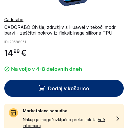
Cadorabo
CADORABO Ohišje, združljiv s Huawei v tekoči modri
barvi - zaščitni pokrov iz fleksibilnega silikona TPU
ID
: 20588951
14
€
99
Na voljo v 4-8 delovnih dneh
Dodaj v košarico
Marketplace ponudba
Nakup je mogoč izključno preko spleta.
Več
informacij