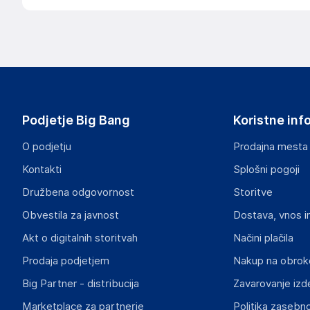
Podjetje Big Bang
Koristne inf
O podjetju
Prodajna mesta
Kontakti
Splošni pogoji
Družbena odgovornost
Storitve
Obvestila za javnost
Dostava, vnos i
Akt o digitalnih storitvah
Načini plačila
Prodaja podjetjem
Nakup na obrok
Big Partner - distribucija
Zavarovanje izd
Marketplace za partnerje
Politika zasebno