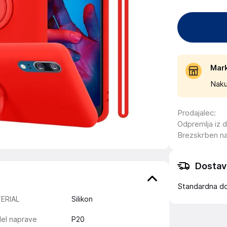
Mar
Naku
Prodajalec
:
Odpremlja iz 
Brezskrben n
Dostav
Standardna d
ERIAL
Silikon
el naprave
P20