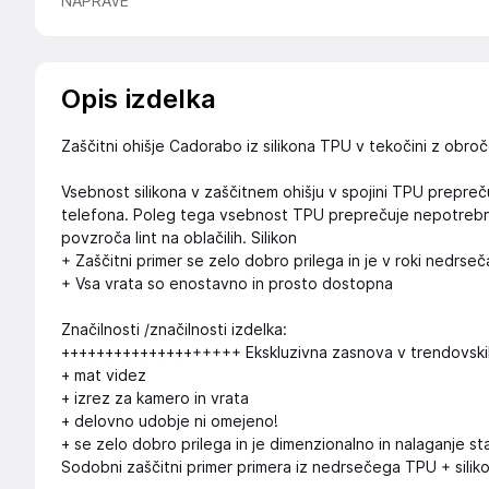
NAPRAVE
Opis izdelka
Zaščitni ohišje Cadorabo iz silikona TPU v tekočini z obro
Vsebnost silikona v zaščitnem ohišju v spojini TPU prepreču
telefona. Poleg tega vsebnost TPU preprečuje nepotrebno op
povzroča lint na oblačilih. Silikon
+ Zaščitni primer se zelo dobro prilega in je v roki nedrseč
+ Vsa vrata so enostavno in prosto dostopna
Značilnosti /značilnosti izdelka:
++++++++++++++++++++ Ekskluzivna zasnova v trendovski
+ mat videz
+ izrez za kamero in vrata
+ delovno udobje ni omejeno!
+ se zelo dobro prilega in je dimenzionalno in nalaganje st
Sodobni zaščitni primer primera iz nedrsečega TPU + silik