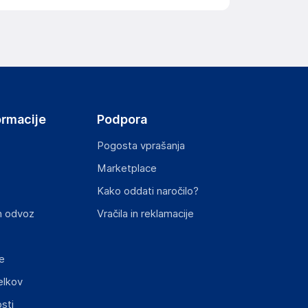
ormacije
Podpora
Pogosta vprašanja
Marketplace
Kako oddati naročilo?
n odvoz
Vračila in reklamacije
e
elkov
sti