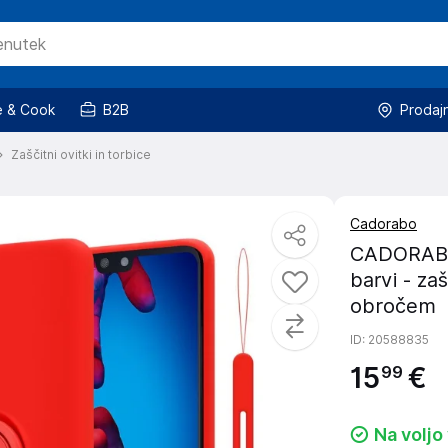
 & Cook
B2B
Prodaj
Zaščitni ovitki in torbice
Cadorabo
CADORABO O
barvi - za
obročem
ID
: 20588835
15
€
99
Na voljo