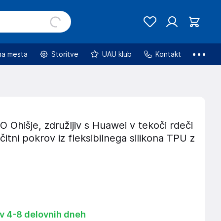
na mesta
Storitve
UAU klub
Kontakt
hišje, združljiv s Huawei v tekoči rdeči
ščitni pokrov iz fleksibilnega silikona TPU z
 v 4-8 delovnih dneh