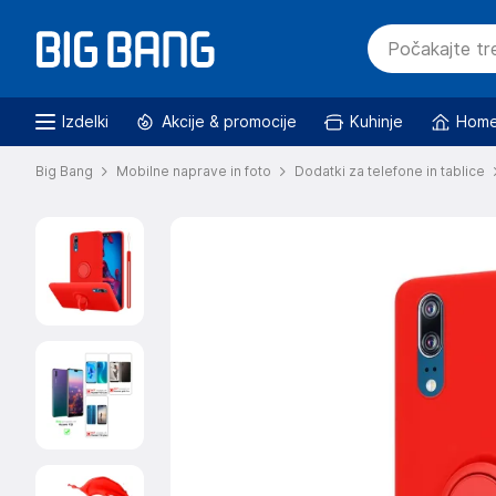
Izdelki
Akcije & promocije
Kuhinje
Home
Big Bang
Mobilne naprave in foto
Dodatki za telefone in tablice