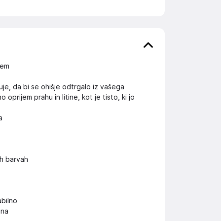
čem
je, da bi se ohišje odtrgalo iz vašega
rijem prahu in litine, kot je tisto, ki jo
a
h barvah
abilno
ona