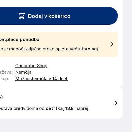
Dodaj v košarico
ketplace ponudba
p je mogoč izključno preko spleta.
Več informacij
Cadorabo Shop
države
:
Nemčija
akup
:
Možnost vračila v 14 dneh
a
ostava
predvidoma od
četrtka, 13.8.
naprej