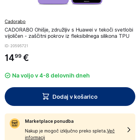
Cadorabo
CADORABO Ohišje, združljiv s Huawei v tekoči svetlobi
vijoličen - zaščitni pokrov iz fleksibilnega silikona TPU
ID
: 20595721
14
€
99
Na voljo v 4-8 delovnih dneh
Dodaj v košarico
Marketplace ponudba
Nakup je mogoč izključno preko spleta.
Več
informacij