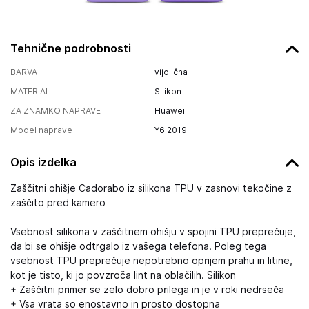
Tehnične podrobnosti
BARVA
vijolična
MATERIAL
Silikon
ZA ZNAMKO NAPRAVE
Huawei
Model naprave
Y6 2019
Opis izdelka
Zaščitni ohišje Cadorabo iz silikona TPU v zasnovi tekočine z
zaščito pred kamero
Vsebnost silikona v zaščitnem ohišju v spojini TPU preprečuje,
da bi se ohišje odtrgalo iz vašega telefona. Poleg tega
vsebnost TPU preprečuje nepotrebno oprijem prahu in litine,
kot je tisto, ki jo povzroča lint na oblačilih. Silikon
+ Zaščitni primer se zelo dobro prilega in je v roki nedrseča
+ Vsa vrata so enostavno in prosto dostopna