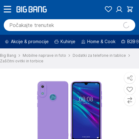
Akcije & promocije
Kuhinje
Home & Cook
B2B
Big Bang
Mobilne naprave in foto
Dodatki za telefone in tablice
Zaščitni ovitki in torbice