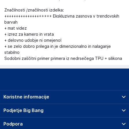
Značilnosti /značilnosti izdelka:
++++++++++++++++++++ Ekskluzivna zasnova v trendovskih
barvah
+ mat videz
+ izrez za kamero in vrata
+ delovno udobje ni omejeno!
+ se zelo dobro prilega in je dimenzionalno in nalaganje
stabilno
Sodobni zaščitni primer primera iz nedrsečega TPU + silikona
Koristne informacije
Prodajna mesta
Podjetje Big Bang
Splošni pogoji
O podjetju
Podpora
Storitve