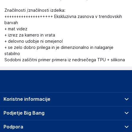
Značilnosti /značilnosti izdelka:
++++++++++++++++++++ Ekskluzivna zasnova v trendovskih
barvah
+ mat videz
+ izrez za kamero in vrata
+ delovno udobje ni omejeno!
+ se zelo dobro prilega in je dimenzionalno in nalaganje
stabilno
Sodobni zaščitni primer primera iz nedrsečega TPU + silikona
Koristne informacije
Prodajna mesta
Podjetje Big Bang
Splošni pogoji
O podjetju
Podpora
Storitve