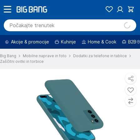
Akcije & promocije
Kuhinje
Home & Cook
B2B
Big Bang
Mobilne naprave in foto
Dodatki za telefone in tablice
Zaščitni ovitki in torbice