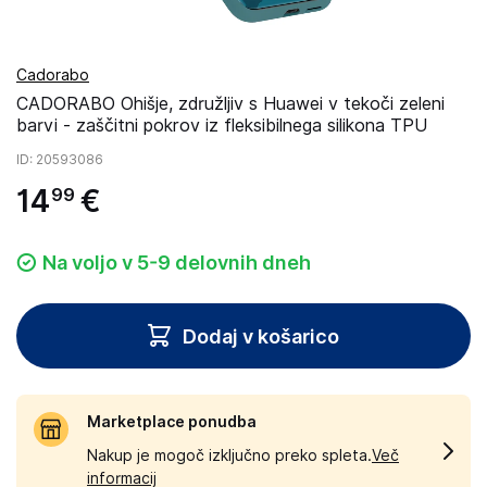
Cadorabo
CADORABO Ohišje, združljiv s Huawei v tekoči zeleni
barvi - zaščitni pokrov iz fleksibilnega silikona TPU
ID
: 20593086
14
€
99
Na voljo v 5-9 delovnih dneh
Dodaj v košarico
Marketplace ponudba
Nakup je mogoč izključno preko spleta.
Več
informacij