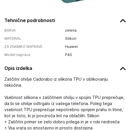
Tehnične podrobnosti
BARVA
zelena
MATERIAL
Silikon
ZA ZNAMKO NAPRAVE
Huawei
Model naprave
P40
Opis izdelka
Zaščitni ohišje Cadorabo iz silikona TPU v oblikovanju
tekočine
Vsebnost silikona v zaščitnem ohišju v spojini TPU preprečuje,
da bi se ohišje odtrgalo iz vašega telefona. Poleg tega
vsebnost TPU preprečuje nepotrebno oprijem prahu in litine,
kot je tisto, ki jo povzroča lint na oblačilih. Silikon
+ Zaščitni primer se zelo dobro prilega in je v roki nedrseča
+ Vsa vrata so enostavno in prosto dostopna