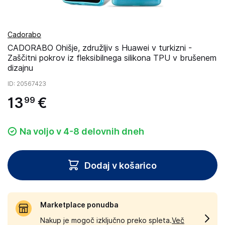
Cadorabo
CADORABO Ohišje, združljiv s Huawei v turkizni -
Zaščitni pokrov iz fleksibilnega silikona TPU v brušenem
dizajnu
ID
: 20567423
13
€
99
Na voljo v 4-8 delovnih dneh
Dodaj v košarico
Marketplace ponudba
Nakup je mogoč izključno preko spleta.
Več