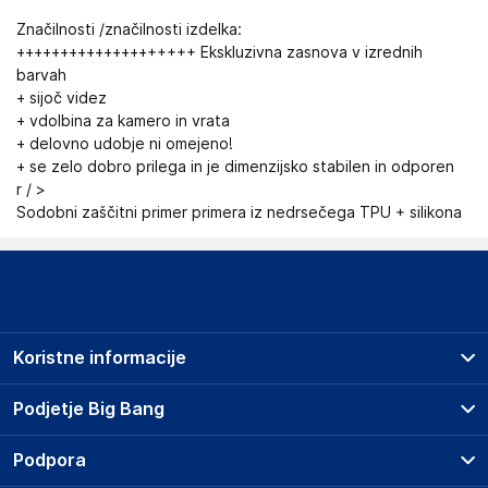
Značilnosti /značilnosti izdelka:
++++++++++++++++++++ Ekskluzivna zasnova v izrednih
barvah
+ sijoč videz
+ vdolbina za kamero in vrata
+ delovno udobje ni omejeno!
+ se zelo dobro prilega in je dimenzijsko stabilen in odporen
r / >
Sodobni zaščitni primer primera iz nedrsečega TPU + silikona
Koristne informacije
Prodajna mesta
Podjetje Big Bang
Splošni pogoji
O podjetju
Podpora
Storitve
Kontakti