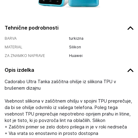
Tehnične podrobnosti
BARVA
turkizna
MATERIAL
Silikon
ZA ZNAMKO NAPRAVE
Huawei
Opis izdelka
Cadorabo Ultra Tanka zaščitna ohišje iz silikona TPU v
brušenem dizajnu
Vsebnost silikona v zaščitnem ohišju v spojini TPU preprečuje,
da bi se ohišje odvrnilo iz vašega telefona. Poleg tega
vsebnost TPU preprečuje nepotrebno oprijem prahu in litine,
kot je tisto, ki jo povzroča lint na oblačilih. Silikon
+ Zaščitni primer se zelo dobro prilega in je v roki nedrseča
+ Vsa vrata so enostavno in prosto dostopna