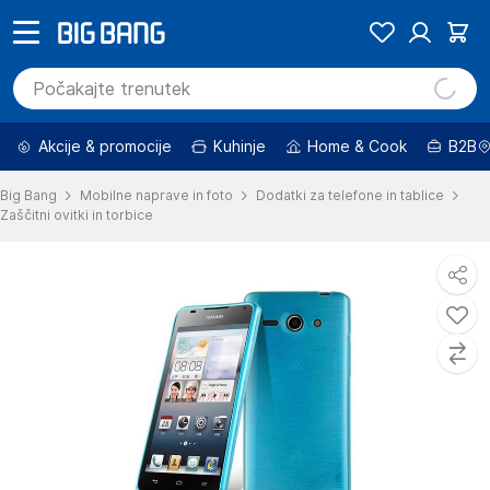
Akcije & promocije
Kuhinje
Home & Cook
B2B
Big Bang
Mobilne naprave in foto
Dodatki za telefone in tablice
Zaščitni ovitki in torbice