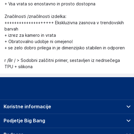
+ Vsa vrata so enostavno in prosto dostopna
Značilnosti /značilnosti izdelka:
++++++++++++++++++++ Ekskluzivna zasnova v trendovskih
barvah
+ izrez za kamero in vrata
+ Obratovalno udobje ni omejeno!
+ se zelo dobro prilega in je dimenzijsko stabilen in odporen
r /Br / > Sodobni zaščitni primer, sestavljen iz nedrsečega
TPU + silikona
Koristne informacije
Prodajna mesta
Podjetje Big Bang
Splošni pogoji
O podjetju