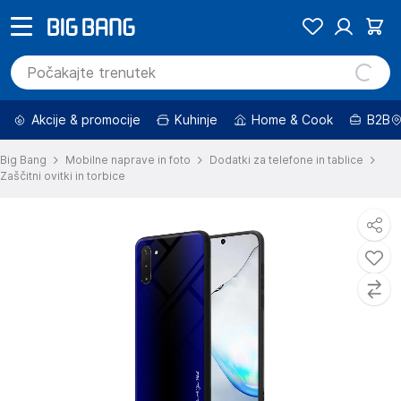
Akcije & promocije
Kuhinje
Home & Cook
B2B
Big Bang
Mobilne naprave in foto
Dodatki za telefone in tablice
Zaščitni ovitki in torbice