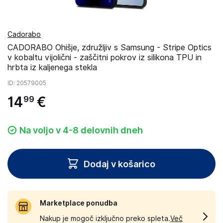
Cadorabo
CADORABO Ohišje, združljiv s Samsung - Stripe Optics
v kobaltu vijolični - zaščitni pokrov iz silikona TPU in
hrbta iz kaljenega stekla
ID
: 20579005
14
€
99
Na voljo v 4-8 delovnih dneh
Dodaj v košarico
Marketplace ponudba
Nakup je mogoč izključno preko spleta.
Več