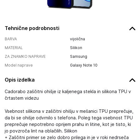
Tehnične podrobnosti
BARVA
vijolična
MATERIAL
Silikon
ZA ZNAMKO NAPRAVE
Samsung
Model naprave
Galaxy Note 10
Opis izdelka
Cadorabo zaščitni ohišje iz kaljenega stekla in silikona TPU v
črtastem videzu
Vsebnost silikona v zaščitni ohišju v mešanici TPU preprečuje,
da bi se ohišje odvrnilo s telefona. Poleg tega vsebnost TPU
preprečuje nepotrebno oprijem prahu in litine, kot je tisto, ki
jo povzroča lint na oblačilih. Silikon
+ Zaščitni primer se zelo dobro prilega in je v roki nedrseča