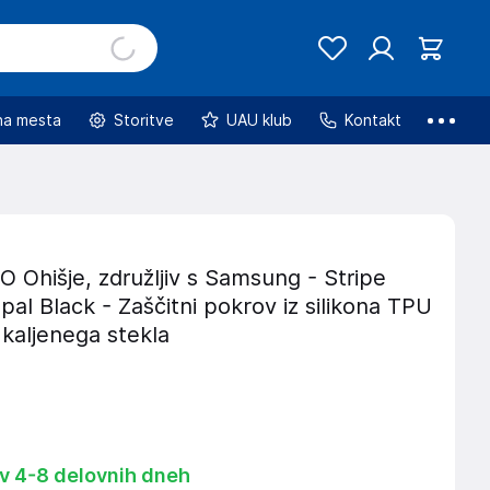
na mesta
Storitve
UAU klub
Kontakt
Ohišje, združljiv s Samsung - Stripe
pal Black - Zaščitni pokrov iz silikona TPU
z kaljenega stekla
 v 4-8 delovnih dneh