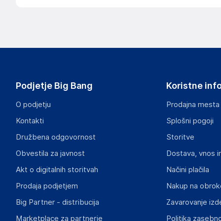
Podjetje Big Bang
Koristne inf
O podjetju
Prodajna mesta
Kontakti
Splošni pogoji
Družbena odgovornost
Storitve
Obvestila za javnost
Dostava, vnos i
Akt o digitalnih storitvah
Načini plačila
Prodaja podjetjem
Nakup na obrok
Big Partner - distribucija
Zavarovanje izd
Marketplace za partnerje
Politika zasebno