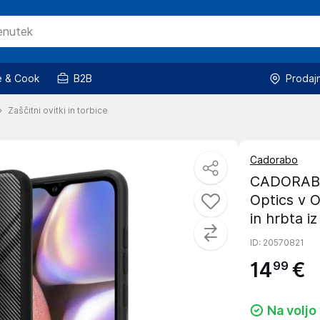
 & Cook
B2B
Prodaj
Zaščitni ovitki in torbice
Cadorabo
CADORABO 
Optics v O
in hrbta i
ID
: 20570821
14
€
99
Na voljo