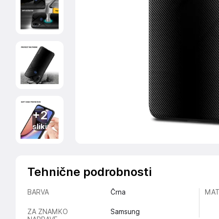
+2
sliki
Tehnične podrobnosti
BARVA
Črna
MAT
ZA ZNAMKO
Samsung