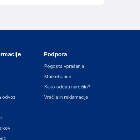
ormacije
Podpora
Pogosta vprašanja
Marketplace
Kako oddati naročilo?
n odvoz
Vračila in reklamacije
e
elkov
sti