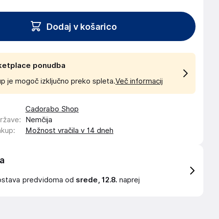
Dodaj v košarico
ketplace ponudba
p je mogoč izključno preko spleta.
Več informacij
Cadorabo Shop
države
:
Nemčija
akup
:
Možnost vračila v 14 dneh
a
ostava
predvidoma od
srede, 12.8.
naprej