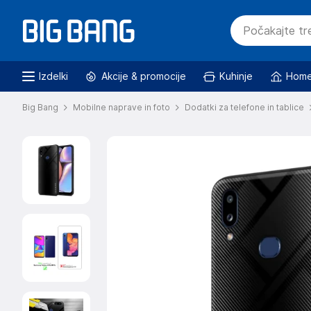
Izdelki
Akcije & promocije
Kuhinje
Home
Big Bang
Mobilne naprave in foto
Dodatki za telefone in tablice