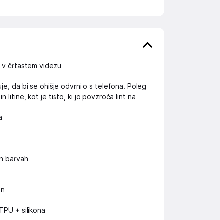
U v črtastem videzu
je, da bi se ohišje odvrnilo s telefona. Poleg
tine, kot je tisto, ki jo povzroča lint na
a
h barvah
en
 TPU + silikona