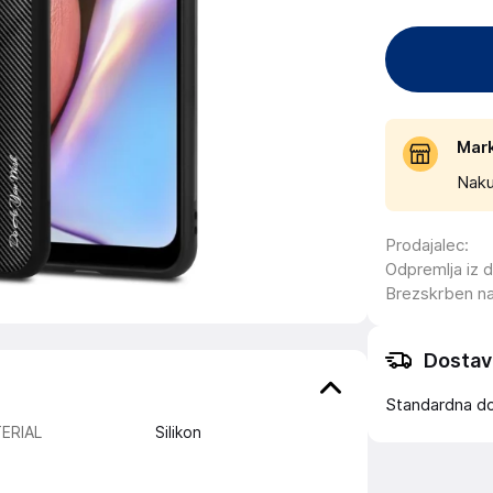
Mar
Naku
Prodajalec
:
Odpremlja iz 
Brezskrben n
Dostav
Standardna d
ERIAL
Silikon