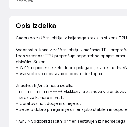
NAPRAVE
Opis izdelka
Cadorabo zaščitni ohišje iz kaljenega stekla in silikona TP
Vsebnost silikona v zaščitni ohišju v mešanici TPU prepreču
tega vsebnost TPU preprečuje nepotrebno oprijem prahu in li
oblačilih. Silikon
+ Zaščitni primer se zelo dobro prilega in je v roki nedrseč
+ Vsa vrata so enostavno in prosto dostopna
Značilnosti /značilnosti izdelka:
++++++++++++++++++++ Ekskluzivna zasnova v trendovski
+ izrez za kamero in vrata
+ Obratovalno udobje ni omejeno!
+ se zelo dobro prilega in je dimenzijsko stabilen in odpor
r /Br / > Sodobni zaščitni primer, sestavljen iz nedrsečega