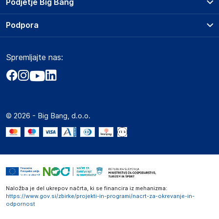
Podjetje Big Bang
Splošni pogoji
O podjetju
Podpora
Storitve
Kontakti
Dostava, vnos in odvoz
Pogosta vprašanja
Družbena odgovornost
Načini plačila
Spremljajte nas:
Marketplace
Obvestila za javnost
Nakup na obroke
Kako oddati naročilo?
Akt o digitalnih storitvah
Zavarovanje izdelkov
Vračila in reklamacije
Prodaja podjetjem
Politika zasebnosti
Big Partner - distribucija
Spletni piškotki
© 2026 - Big Bang, d.o.o.
Marketplace za partnerje
Novosti
Interna varna linija za prijavo kršitev po ZZPRI
Zaposlitev
Naložba je del ukrepov načrta, ki se financira iz mehanizma:
https://www.gov.si/zbirke/projekti-in-programi/nacrt-za-okrevanje-in-
odpornost