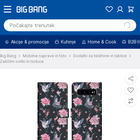
Akcije & promocije
Kuhinje
Home & Cook
B2B
Big Bang
Mobilne naprave in foto
Dodatki za telefone in tablice
Zaščitni ovitki in torbice