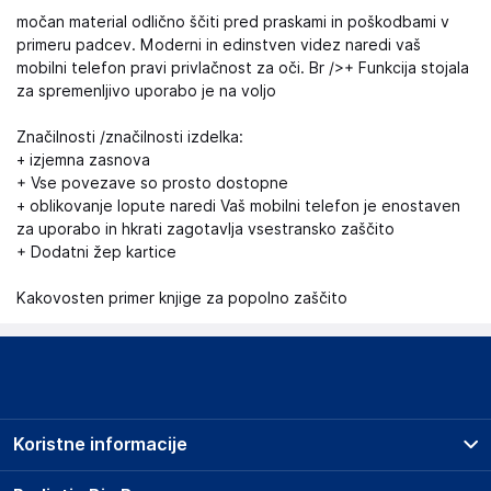
močan material odlično ščiti pred praskami in poškodbami v
primeru padcev. Moderni in edinstven videz naredi vaš
mobilni telefon pravi privlačnost za oči. Br />+ Funkcija stojala
za spremenljivo uporabo je na voljo
Značilnosti /značilnosti izdelka:
+ izjemna zasnova
+ Vse povezave so prosto dostopne
+ oblikovanje lopute naredi Vaš mobilni telefon je enostaven
za uporabo in hkrati zagotavlja vsestransko zaščito
+ Dodatni žep kartice
Kakovosten primer knjige za popolno zaščito
Koristne informacije
Prodajna mesta