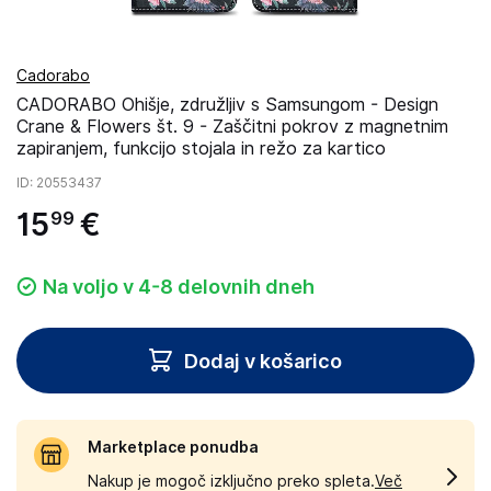
Cadorabo
CADORABO Ohišje, združljiv s Samsungom - Design
Crane & Flowers št. 9 - Zaščitni pokrov z magnetnim
zapiranjem, funkcijo stojala in režo za kartico
ID
: 20553437
15
€
99
Na voljo v 4-8 delovnih dneh
Dodaj v košarico
Marketplace ponudba
Nakup je mogoč izključno preko spleta.
Več