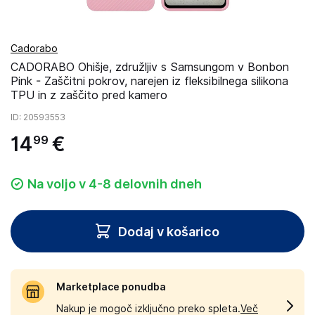
Cadorabo
CADORABO Ohišje, združljiv s Samsungom v Bonbon
Pink - Zaščitni pokrov, narejen iz fleksibilnega silikona
TPU in z zaščito pred kamero
ID
: 20593553
14
€
99
Na voljo v 4-8 delovnih dneh
Dodaj v košarico
Marketplace ponudba
Nakup je mogoč izključno preko spleta.
Več