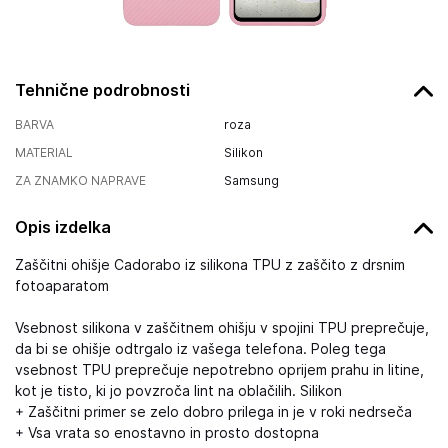
Tehnične podrobnosti
BARVA
roza
MATERIAL
Silikon
ZA ZNAMKO NAPRAVE
Samsung
Opis izdelka
Zaščitni ohišje Cadorabo iz silikona TPU z zaščito z drsnim
fotoaparatom
Vsebnost silikona v zaščitnem ohišju v spojini TPU preprečuje,
da bi se ohišje odtrgalo iz vašega telefona. Poleg tega
vsebnost TPU preprečuje nepotrebno oprijem prahu in litine,
kot je tisto, ki jo povzroča lint na oblačilih. Silikon
+ Zaščitni primer se zelo dobro prilega in je v roki nedrseča
+ Vsa vrata so enostavno in prosto dostopna