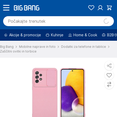
Akcije & promocije
Kuhinje
Home & Cook
B2B
Big Bang
Mobilne naprave in foto
Dodatki za telefone in tablice
Zaščitni ovitki in torbice