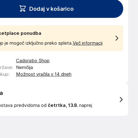
Dodaj v košarico
ketplace ponudba
p je mogoč izključno preko spleta.
Več informacij
Cadorabo Shop
države
:
Nemčija
akup
:
Možnost vračila v 14 dneh
a
ostava
predvidoma od
četrtka, 13.8.
naprej