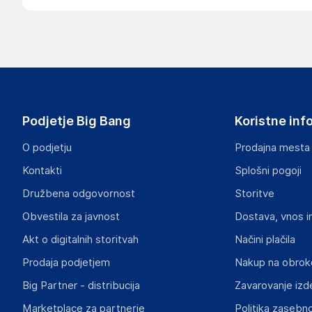
Podjetje Big Bang
Koristne inf
O podjetju
Prodajna mesta
Kontakti
Splošni pogoji
Družbena odgovornost
Storitve
Obvestila za javnost
Dostava, vnos i
Akt o digitalnih storitvah
Načini plačila
Prodaja podjetjem
Nakup na obrok
Big Partner - distribucija
Zavarovanje izd
Marketplace za partnerje
Politika zasebno