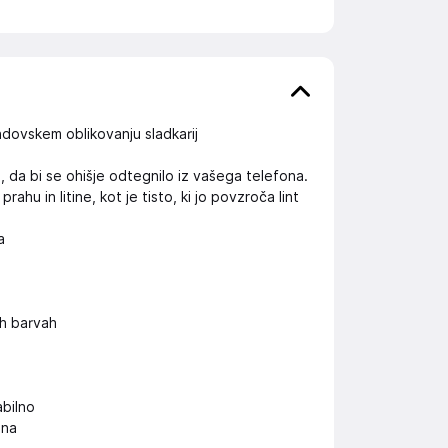
ndovskem oblikovanju sladkarij
e, da bi se ohišje odtegnilo iz vašega telefona.
u in litine, kot je tisto, ki jo povzroča lint
a
h barvah
abilno
ona