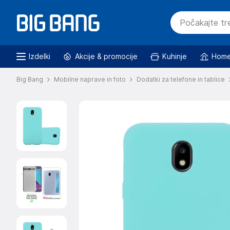
Izdelki
Akcije & promocije
Kuhinje
Home
Big Bang
Mobilne naprave in foto
Dodatki za telefone in tablice