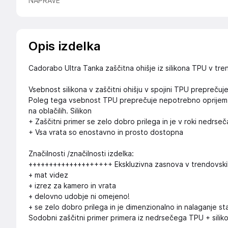
NAPRAVE
Opis izdelka
Cadorabo Ultra Tanka zaščitna ohišje iz silikona TPU v tre
Vsebnost silikona v zaščitni ohišju v spojini TPU preprečuj
Poleg tega vsebnost TPU preprečuje nepotrebno oprijem prah
na oblačilih. Silikon
+ Zaščitni primer se zelo dobro prilega in je v roki nedrseč
+ Vsa vrata so enostavno in prosto dostopna
Značilnosti /značilnosti izdelka:
++++++++++++++++++++ Ekskluzivna zasnova v trendovski
+ mat videz
+ izrez za kamero in vrata
+ delovno udobje ni omejeno!
+ se zelo dobro prilega in je dimenzionalno in nalaganje st
Sodobni zaščitni primer primera iz nedrsečega TPU + silik