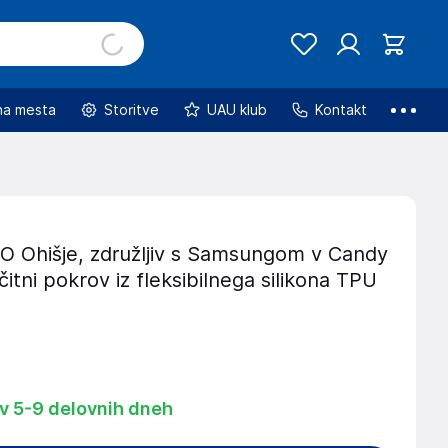
na mesta
Storitve
UAU klub
Kontakt
Ohišje, združljiv s Samsungom v Candy
čitni pokrov iz fleksibilnega silikona TPU
 v 5-9 delovnih dneh