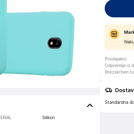
Mar
Naku
Prodajalec
:
Odpremlja iz 
Brezskrben n
Dostav
Standardna d
ERIAL
Silikon