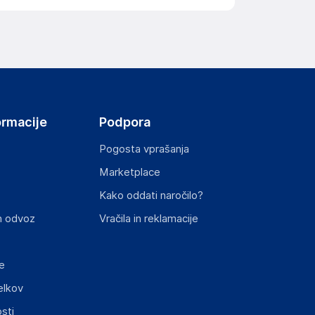
ormacije
Podpora
Pogosta vprašanja
Marketplace
Kako oddati naročilo?
n odvoz
Vračila in reklamacije
e
elkov
sti