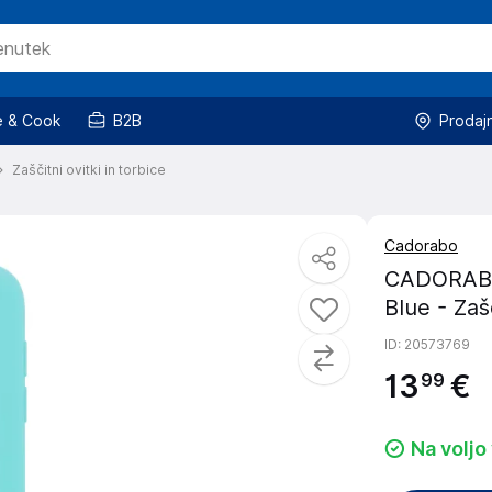
 & Cook
B2B
Prodaj
Zaščitni ovitki in torbice
Cadorabo
CADORABO 
Blue - Zaš
ID
: 20573769
13
€
99
Na voljo