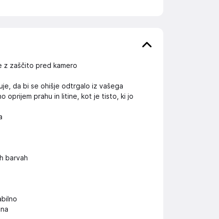
ne z zaščito pred kamero
je, da bi se ohišje odtrgalo iz vašega
rijem prahu in litine, kot je tisto, ki jo
a
h barvah
abilno
ona