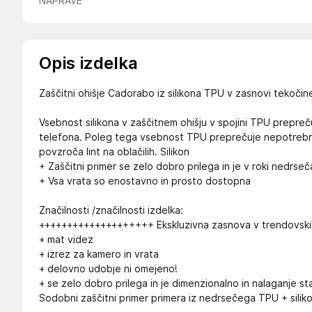
NAPRAVE
Opis izdelka
Zaščitni ohišje Cadorabo iz silikona TPU v zasnovi tekoči
Vsebnost silikona v zaščitnem ohišju v spojini TPU prepreču
telefona. Poleg tega vsebnost TPU preprečuje nepotrebno op
povzroča lint na oblačilih. Silikon
+ Zaščitni primer se zelo dobro prilega in je v roki nedrseč
+ Vsa vrata so enostavno in prosto dostopna
Značilnosti /značilnosti izdelka:
++++++++++++++++++++ Ekskluzivna zasnova v trendovski
+ mat videz
+ izrez za kamero in vrata
+ delovno udobje ni omejeno!
+ se zelo dobro prilega in je dimenzionalno in nalaganje st
Sodobni zaščitni primer primera iz nedrsečega TPU + silik