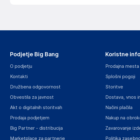
Podjetje Big Bang
Koristne inf
O podjetju
Prodajna mesta
Kontakti
Splošni pogoji
Družbena odgovornost
Storitve
Obvestila za javnost
Dostava, vnos i
Akt o digitalnih storitvah
Načini plačila
Prodaja podjetjem
Nakup na obrok
Big Partner - distribucija
Zavarovanje izd
Marketplace za partnerje
Politika zasebno