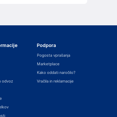
ormacije
Podpora
Pogosta vprašanja
Marketplace
Kako oddati naročilo?
n odvoz
Vračila in reklamacije
e
elkov
sti