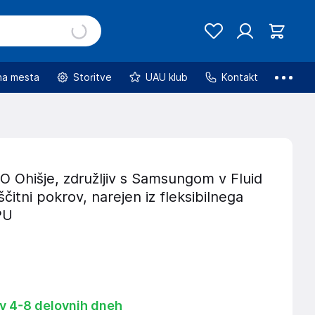
na mesta
Storitve
UAU klub
Kontakt
Ohišje, združljiv s Samsungom v Fluid
ščitni pokrov, narejen iz fleksibilnega
PU
 v 4-8 delovnih dneh