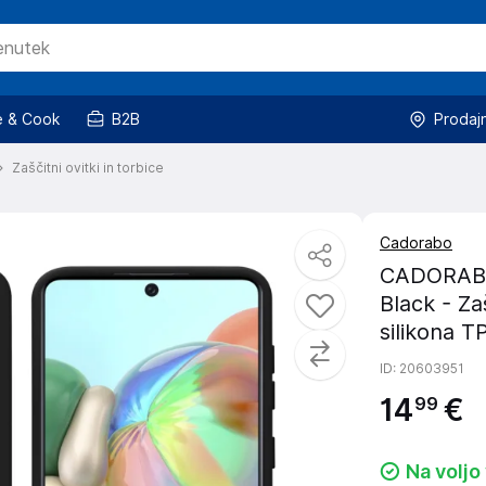
 & Cook
B2B
Prodaj
Zaščitni ovitki in torbice
Cadorabo
CADORABO 
Black - Za
silikona T
ID
: 20603951
14
€
99
Na voljo