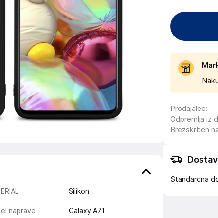
Mar
Naku
Prodajalec
:
Odpremlja iz 
Brezskrben n
Dostav
Standardna d
ERIAL
Silikon
el naprave
Galaxy A71