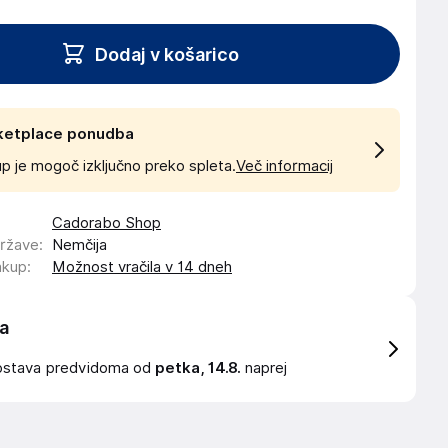
Dodaj v košarico
ketplace ponudba
p je mogoč izključno preko spleta.
Več informacij
Cadorabo Shop
države
:
Nemčija
akup
:
Možnost vračila v 14 dneh
a
ostava
predvidoma od
petka, 14.8.
naprej