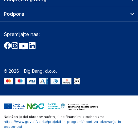
Splošni pogoji
O podjetju
Podpora
Storitve
Kontakti
Dostava, vnos in odvoz
Pogosta vprašanja
Družbena odgovornost
Načini plačila
Spremljajte nas:
Marketplace
Obvestila za javnost
Nakup na obroke
Kako oddati naročilo?
Akt o digitalnih storitvah
Zavarovanje izdelkov
Vračila in reklamacije
Prodaja podjetjem
Politika zasebnosti
Big Partner - distribucija
Spletni piškotki
© 2026 - Big Bang, d.o.o.
Marketplace za partnerje
Novosti
Interna varna linija za prijavo kršitev po ZZPRI
Zaposlitev
Naložba je del ukrepov načrta, ki se financira iz mehanizma:
https://www.gov.si/zbirke/projekti-in-programi/nacrt-za-okrevanje-in-
odpornost