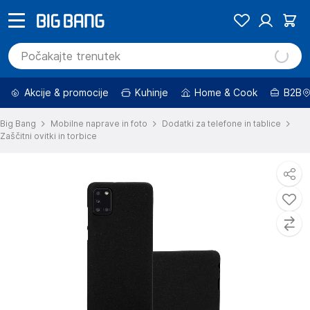
Akcije & promocije
Kuhinje
Home & Cook
B2B
Big Bang
Mobilne naprave in foto
Dodatki za telefone in tablice
Zaščitni ovitki in torbice