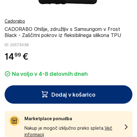
Cadorabo
CADORABO Ohišje, združljiv s Samsungom v Frost
Black - Zaščitni pokrov iz fleksibilnega silikona TPU
ID
: 20573038
14
€
99
Na voljo v 4-8 delovnih dneh
Dodaj v košarico
Marketplace ponudba
Nakup je mogoč izključno preko spleta.
Več
informacij