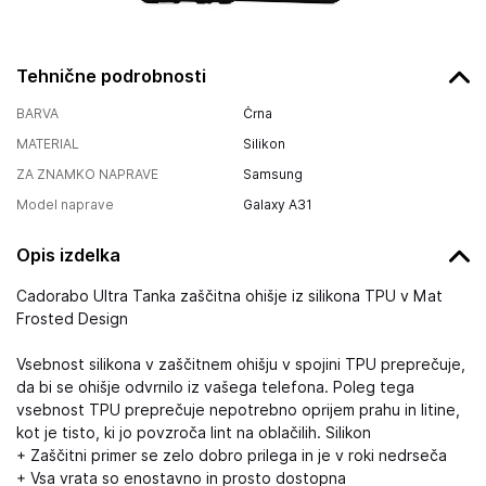
Tehnične podrobnosti
BARVA
Črna
MATERIAL
Silikon
ZA ZNAMKO NAPRAVE
Samsung
Model naprave
Galaxy A31
Opis izdelka
Cadorabo Ultra Tanka zaščitna ohišje iz silikona TPU v Mat
Frosted Design
Vsebnost silikona v zaščitnem ohišju v spojini TPU preprečuje,
da bi se ohišje odvrnilo iz vašega telefona. Poleg tega
vsebnost TPU preprečuje nepotrebno oprijem prahu in litine,
kot je tisto, ki jo povzroča lint na oblačilih. Silikon
+ Zaščitni primer se zelo dobro prilega in je v roki nedrseča
+ Vsa vrata so enostavno in prosto dostopna