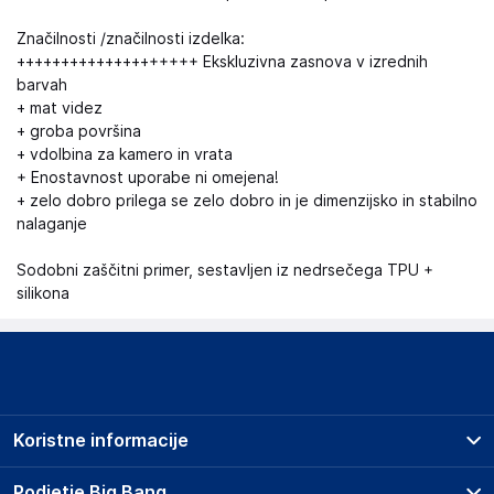
Značilnosti /značilnosti izdelka:
++++++++++++++++++++ Ekskluzivna zasnova v izrednih
barvah
+ mat videz
+ groba površina
+ vdolbina za kamero in vrata
+ Enostavnost uporabe ni omejena!
+ zelo dobro prilega se zelo dobro in je dimenzijsko in stabilno
nalaganje
Sodobni zaščitni primer, sestavljen iz nedrsečega TPU +
silikona
Koristne informacije
Prodajna mesta
Podjetje Big Bang