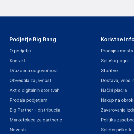
Podjetje Big Bang
Koristne inf
O podjetju
Prodajna mesta
Kontakti
Splošni pogoji
Družbena odgovornost
Storitve
Obvestila za javnost
Dostava, vnos i
Akt o digitalnih storitvah
Načini plačila
Prodaja podjetjem
Nakup na obrok
Big Partner - distribucija
Zavarovanje izd
Marketplace za partnerje
Politika zasebno
Novosti
Spletni piškotki