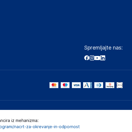
Spremljajte nas:
ancira iz mehanizma:
programi/nacrt-za-okrevanje-in-odpornost