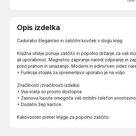
NAP
Opis izdelka
Cadorabo Eleganten in zaščitni kovček v slogu knjig
Knjižna ohišje ponuja zaščito in popolno držanje za vaš mob
ali uporabnost. Magnetno zapiranje naredi odpiranje in zapi
pred prahom in umazanijo. Moderni in edinstven videz nared
+ Funkcija stojala za spremenljivo uporabo je na voljo
Značilnosti /značilnosti izdelka:
+ Vsa vrata so prosto dostopna
+ Zasnova lopute omogoča vaš mobilni telefon enostavno za
+ Dodatni žep kartice
Kakovosten primer knjige za popolno zaščito