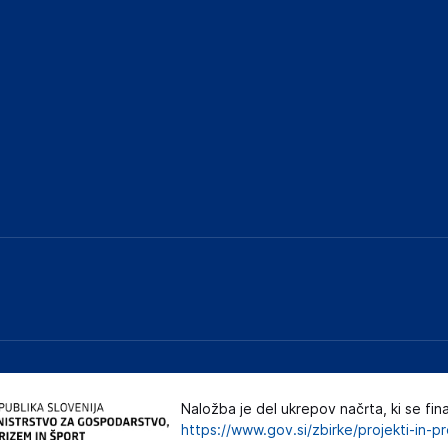
Naložba je del ukrepov načrta, ki se fin
https://www.gov.si/zbirke/projekti-in-