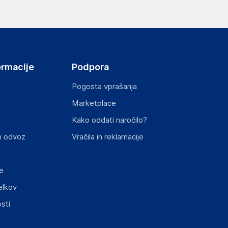
ormacije
Podpora
Pogosta vprašanja
Marketplace
Kako oddati naročilo?
n odvoz
Vračila in reklamacije
e
elkov
sti