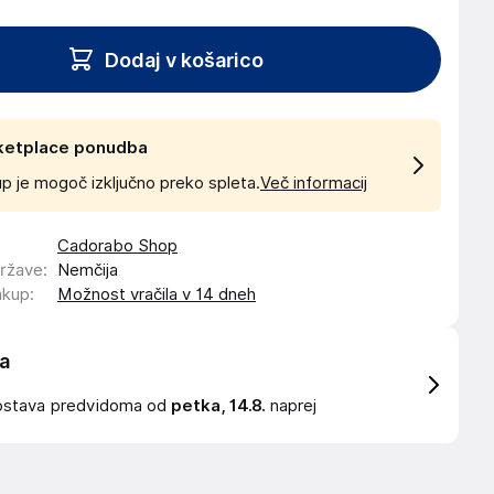
Dodaj v košarico
ketplace ponudba
p je mogoč izključno preko spleta.
Več informacij
Cadorabo Shop
države
:
Nemčija
akup
:
Možnost vračila v 14 dneh
a
ostava
predvidoma od
petka, 14.8.
naprej