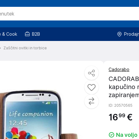
 & Cook
B2B
Prodaj
Zaščitni ovitki in torbice
Cadorabo
CADORABO 
kapučino r
zapiranjem
ID
: 20570565
16
€
99
Na voljo