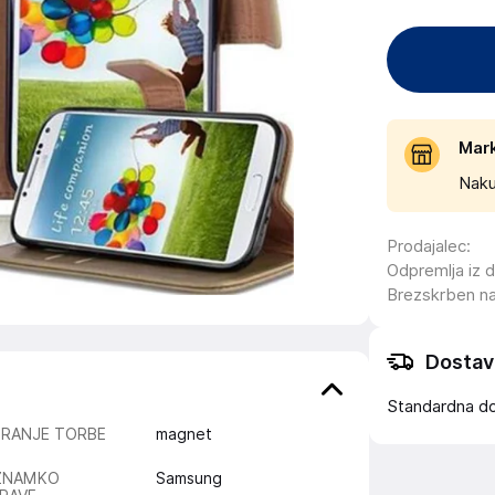
Mar
Naku
Prodajalec
:
Odpremlja iz 
Brezskrben n
Dostav
Standardna d
IRANJE TORBE
magnet
ZNAMKO
Samsung