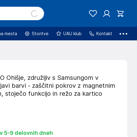
na mesta
Storitve
UAU klub
Kontakt
Ohišje, združljiv s Samsungom v
javi barvi - zaščitni pokrov z magnetnim
, stoječo funkcijo in režo za kartico
 v 5-9 delovnih dneh