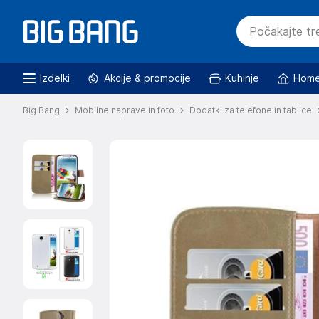
Izdelki
Akcije & promocije
Kuhinje
Home
Big Bang
Mobilne naprave in foto
Dodatki za telefone in tablice