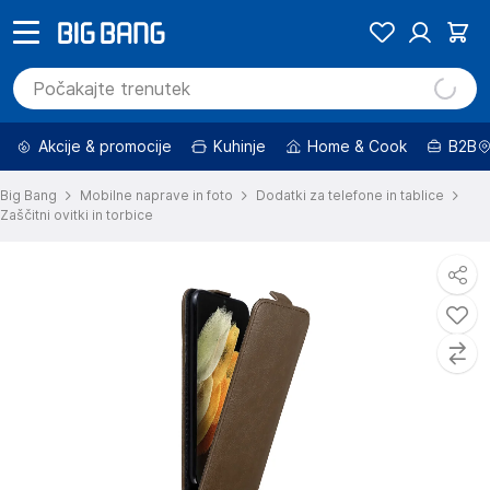
Akcije & promocije
Kuhinje
Home & Cook
B2B
Big Bang
Mobilne naprave in foto
Dodatki za telefone in tablice
Zaščitni ovitki in torbice