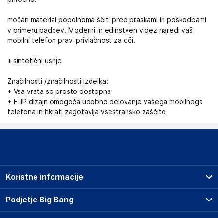
močan material popolnoma ščiti pred praskami in poškodbami
v primeru padcev. Moderni in edinstven videz naredi vaš
mobilni telefon pravi privlačnost za oči.
+ sintetični usnje
Značilnosti /značilnosti izdelka:
+ Vsa vrata so prosto dostopna
+ FLIP dizajn omogoča udobno delovanje vašega mobilnega
telefona in hkrati zagotavlja vsestransko zaščito
Koristne informacije
Prodajna mesta
Podjetje Big Bang
Splošni pogoji