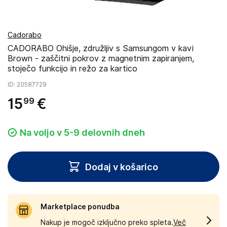
Cadorabo
CADORABO Ohišje, združljiv s Samsungom v kavi
Brown - zaščitni pokrov z magnetnim zapiranjem,
stoječo funkcijo in režo za kartico
ID
: 20587729
15
€
99
Na voljo v 5-9 delovnih dneh
Dodaj v košarico
Marketplace ponudba
Nakup je mogoč izključno preko spleta.
Več