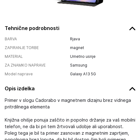
Tehnične podrobnosti
BARVA
Rjava
ZAPIRANJE TORBE
magnet
MATERIAL
Umetno usnje
ZA ZNAMKO NAPRAVE
Samsung
Model naprave
Galaxy A13 5G
Opis izdelka
Primer v slogu Cadorabo v magnetnem dizajnu brez vidnega
pritrdilnega elementa
Knjižna ohišje ponuja zaščito in popolno držanje za vaš mobilni
telefon, ne da bi pri tem žrtvovali udobje ali uporabnost.
Poleg tega je bil ta primer zasnovan z magnetnim zaprtjem,
popolnoma brez lopute, da bi bil dostop čim bolj primeren.