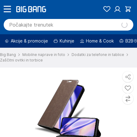
Akcije & promocije
Kuhinje
Home & Cook
B2B
Big Bang
Mobilne naprave in foto
Dodatki za telefone in tablice
Zaščitni ovitki in torbice