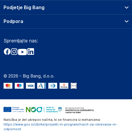
Prodajna mesta
Podjetje Big Bang
Splošni pogoji
O podjetju
Podpora
Storitve
Kontakti
Dostava, vnos in odvoz
Pogosta vprašanja
Družbena odgovornost
Načini plačila
Spremljajte nas:
Marketplace
Obvestila za javnost
Nakup na obroke
Kako oddati naročilo?
Akt o digitalnih storitvah
Zavarovanje izdelkov
Vračila in reklamacije
Prodaja podjetjem
Politika zasebnosti
Big Partner - distribucija
Spletni piškotki
© 2026 - Big Bang, d.o.o.
Marketplace za partnerje
Novosti
Interna varna linija za prijavo kršitev po ZZPRI
Zaposlitev
Naložba je del ukrepov načrta, ki se financira iz mehanizma:
https://www.gov.si/zbirke/projekti-in-programi/nacrt-za-okrevanje-in-
odpornost