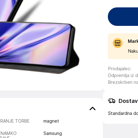
Mar
Naku
Prodajalec
:
Odpremlja iz 
Brezskrben n
Dostav
Standardna d
IRANJE TORBE
magnet
ZNAMKO
Samsung