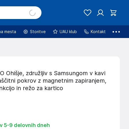
na mesta
Storitve
UAU klub
Kontakt
Ohišje, združljiv s Samsungom v kavi
aščitni pokrov z magnetnim zapiranjem,
nkcijo in režo za kartico
 v 5-9 delovnih dneh