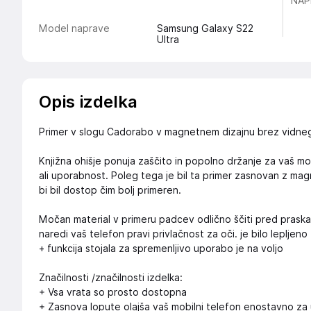
NAP
Model naprave
Samsung Galaxy S22
Ultra
Opis izdelka
Primer v slogu Cadorabo v magnetnem dizajnu brez vidneg
Knjižna ohišje ponuja zaščito in popolno držanje za vaš mob
ali uporabnost. Poleg tega je bil ta primer zasnovan z m
bi bil dostop čim bolj primeren.
Močan material v primeru padcev odlično ščiti pred prask
naredi vaš telefon pravi privlačnost za oči. je bilo lepljeno
+ funkcija stojala za spremenljivo uporabo je na voljo
Značilnosti /značilnosti izdelka:
+ Vsa vrata so prosto dostopna
+ Zasnova lopute olajša vaš mobilni telefon enostavno za 