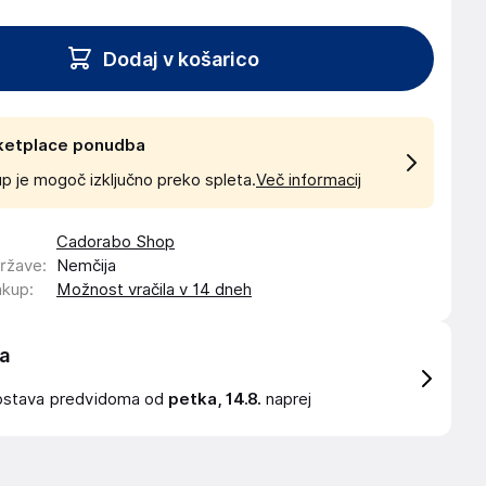
Dodaj v košarico
ketplace ponudba
p je mogoč izključno preko spleta.
Več informacij
Cadorabo Shop
države
:
Nemčija
akup
:
Možnost vračila v 14 dneh
a
ostava
predvidoma od
petka, 14.8.
naprej