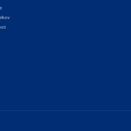
e
elkov
sti