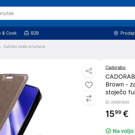
 & Cook
B2B
Prodaj
Zaščitni ovitki in torbice
Cadorabo
CADORABO 
Brown - z
stoječo fu
ID
: 20587840
15
€
99
Na voljo