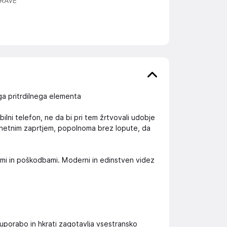
RAVE
a pritrdilnega elementa
ilni telefon, ne da bi pri tem žrtvovali udobje
agnetnim zaprtjem, popolnoma brez lopute, da
ami in poškodbami. Moderni in edinstven videz
uporabo in hkrati zagotavlja vsestransko