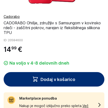
Cadorabo
CADORABO Ohišje, združljiv s Samsungom v kovinsko
rdeči - zaščitni pokrov, narejen iz fleksibilnega silikona
TPU
ID
: 20584600
14
€
99
Na voljo v 4-8 delovnih dneh
Dodaj v košarico
Marketplace ponudba
Nakup je mogoč izključno preko spleta.
Več