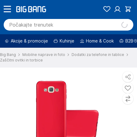
Akcije & promocije
Kuhinje
Home & Cook
B2B
Big Bang
Mobilne naprave in foto
Dodatki za telefone in tablice
Zaščitni ovitki in torbice