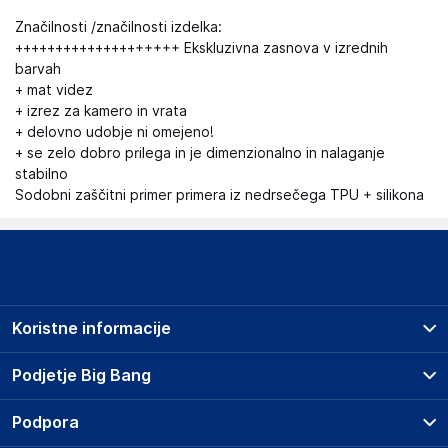
Značilnosti /značilnosti izdelka:
++++++++++++++++++++ Ekskluzivna zasnova v izrednih
barvah
+ mat videz
+ izrez za kamero in vrata
+ delovno udobje ni omejeno!
+ se zelo dobro prilega in je dimenzionalno in nalaganje
stabilno
Sodobni zaščitni primer primera iz nedrsečega TPU + silikona
Koristne informacije
Prodajna mesta
Podjetje Big Bang
Splošni pogoji
O podjetju
Podpora
Storitve
Kontakti