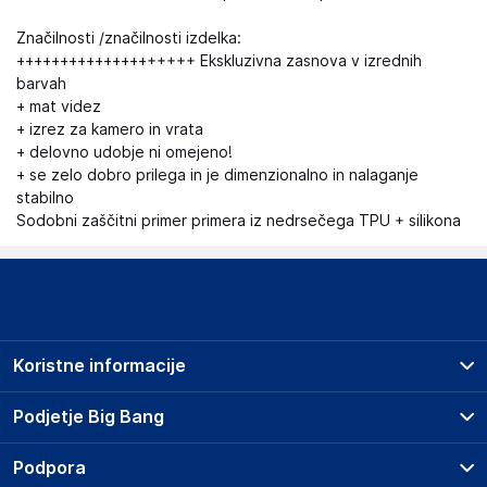
Značilnosti /značilnosti izdelka:
++++++++++++++++++++ Ekskluzivna zasnova v izrednih
barvah
+ mat videz
+ izrez za kamero in vrata
+ delovno udobje ni omejeno!
+ se zelo dobro prilega in je dimenzionalno in nalaganje
stabilno
Sodobni zaščitni primer primera iz nedrsečega TPU + silikona
Koristne informacije
Prodajna mesta
Podjetje Big Bang
Splošni pogoji
O podjetju
Podpora
Storitve