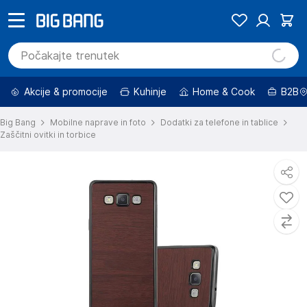
Akcije & promocije
Kuhinje
Home & Cook
B2B
Big Bang
Mobilne naprave in foto
Dodatki za telefone in tablice
Zaščitni ovitki in torbice