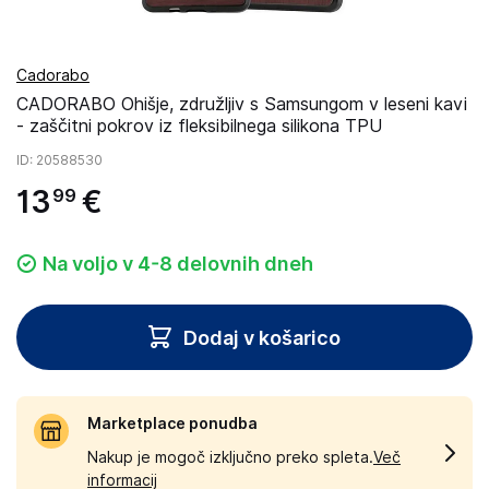
Cadorabo
CADORABO Ohišje, združljiv s Samsungom v leseni kavi
- zaščitni pokrov iz fleksibilnega silikona TPU
ID
: 20588530
13
€
99
Na voljo v 4-8 delovnih dneh
Dodaj v košarico
Marketplace ponudba
Nakup je mogoč izključno preko spleta.
Več
informacij