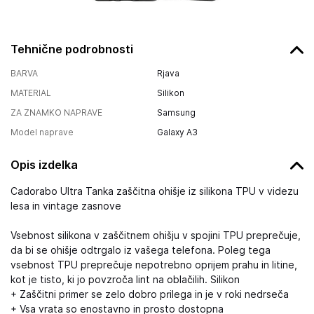
Tehnične podrobnosti
BARVA
Rjava
MATERIAL
Silikon
ZA ZNAMKO NAPRAVE
Samsung
Model naprave
Galaxy A3
Opis izdelka
Cadorabo Ultra Tanka zaščitna ohišje iz silikona TPU v videzu
lesa in vintage zasnove
Vsebnost silikona v zaščitnem ohišju v spojini TPU preprečuje,
da bi se ohišje odtrgalo iz vašega telefona. Poleg tega
vsebnost TPU preprečuje nepotrebno oprijem prahu in litine,
kot je tisto, ki jo povzroča lint na oblačilih. Silikon
+ Zaščitni primer se zelo dobro prilega in je v roki nedrseča
+ Vsa vrata so enostavno in prosto dostopna