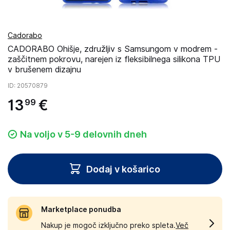
Cadorabo
CADORABO Ohišje, združljiv s Samsungom v modrem -
zaščitnem pokrovu, narejen iz fleksibilnega silikona TPU
v brušenem dizajnu
ID
: 20570879
13
€
99
Na voljo v 5-9 delovnih dneh
Dodaj v košarico
Marketplace ponudba
Nakup je mogoč izključno preko spleta.
Več