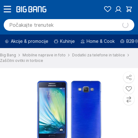
Akcije & promocije
Kuhinje
Home & Cook
B2B
Big Bang
Mobilne naprave in foto
Dodatki za telefone in tablice
Zaščitni ovitki in torbice