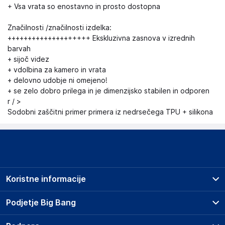
+ Vsa vrata so enostavno in prosto dostopna
Značilnosti /značilnosti izdelka:
++++++++++++++++++++ Ekskluzivna zasnova v izrednih
barvah
+ sijoč videz
+ vdolbina za kamero in vrata
+ delovno udobje ni omejeno!
+ se zelo dobro prilega in je dimenzijsko stabilen in odporen
r / >
Sodobni zaščitni primer primera iz nedrsečega TPU + silikona
Koristne informacije
Prodajna mesta
Podjetje Big Bang
Splošni pogoji
O podjetju