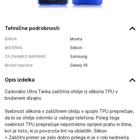
Tehnične podrobnosti
BARVA
Modra
MATERIAL
Silikon
ZA ZNAMKO NAPRAVE
Samsung
Model naprave
Galaxy A5
Opis izdelka
Cadorabo Ultra Tanka zaščitna ohišje iz silikona TPU v
brušenem dizajnu
Vsebnost silikona v zaščitnem ohišju v spojini TPU preprečuje,
da bi se ohišje odvrnilo iz vašega telefona. Poleg tega
vsebnost TPU preprečuje nepotrebno oprijem prahu in litine,
kot je tisto, ki jo povzroča lint na oblačilih. Silikon
+ Zaščitni primer se zelo dobro prilega in je v roki nedrseča