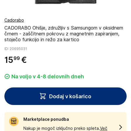
Cadorabo
CADORABO Ohišje, združljiv s Samsungom v oksidnem
črnem - zaščitnem pokrovu z magnetnim zapiranjem,
stoječo funkcijo in režo za kartico
ID
: 20695031
15
€
99
Na voljo v 4-8 delovnih dneh
Dodaj v košarico
Marketplace ponudba
Nakup je mogoč izključno preko spleta.
Več