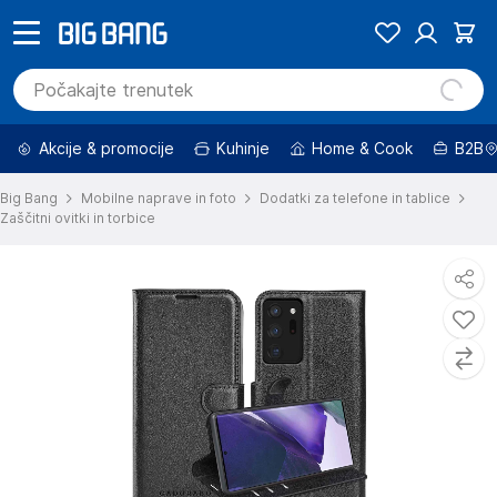
Akcije & promocije
Kuhinje
Home & Cook
B2B
Big Bang
Mobilne naprave in foto
Dodatki za telefone in tablice
Zaščitni ovitki in torbice