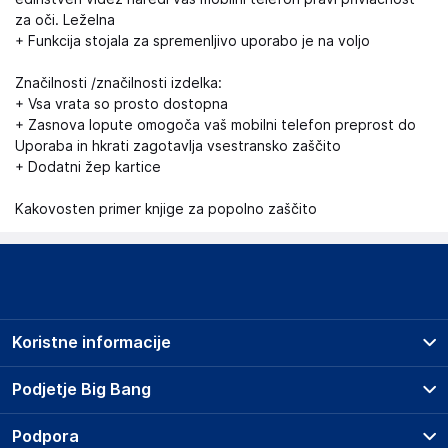
za oči. Leželna
+ Funkcija stojala za spremenljivo uporabo je na voljo
Značilnosti /značilnosti izdelka:
+ Vsa vrata so prosto dostopna
+ Zasnova lopute omogoča vaš mobilni telefon preprost do
Uporaba in hkrati zagotavlja vsestransko zaščito
+ Dodatni žep kartice
Kakovosten primer knjige za popolno zaščito
Koristne informacije
Prodajna mesta
Podjetje Big Bang
Splošni pogoji
O podjetju
Podpora
Storitve