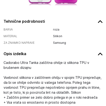
Tehnične podrobnosti
BARVA
roza
MATERIAL
Silikon
ZA ZNAMKO NAPRAVE
Samsung
Opis izdelka
Cadorabo Ultra Tanka zaščitna ohišje iz silikona TPU v
brušenem dizajnu
Vsebnost silikona v zaščitnem ohišju v spojini TPU preprečuje,
da bi se ohišje odvrnilo iz vašega telefona. Poleg tega
vsebnost TPU preprečuje nepotrebno oprijem prahu in litine,
kot je tisto, ki jo povzroča lint na oblačilih. Silikon
+ Zaščitni primer se zelo dobro prilega in je v roki nedrseča
+ Vsa vrata so enostavno in prosto dostopna