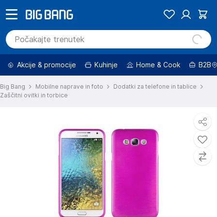
Akcije & promocije
Kuhinje
Home & Cook
B2B
Big Bang
Mobilne naprave in foto
Dodatki za telefone in tablice
Zaščitni ovitki in torbice