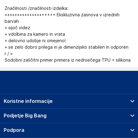
Značilnosti /značilnosti izdelka:
++++++++++++++++++++ Ekskluzivna zasnova v izrednih
barvah
+ sijoč videz
+ vdolbina za kamero in vrata
+ delovno udobje ni omejeno!
+ se zelo dobro prilega in je dimenzijsko stabilen in odporen
r / >
Sodobni zaščitni primer primera iz nedrsečega TPU + silikona
Koristne informacije
Prodajna mesta
Podjetje Big Bang
Splošni pogoji
O podjetju
Podpora
Storitve
Kontakti