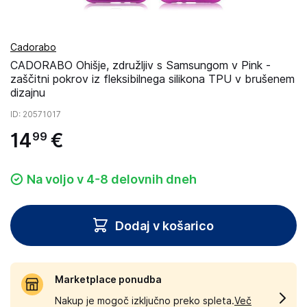
Cadorabo
CADORABO Ohišje, združljiv s Samsungom v Pink -
zaščitni pokrov iz fleksibilnega silikona TPU v brušenem
dizajnu
ID
: 20571017
14
€
99
Na voljo v 4-8 delovnih dneh
Dodaj v košarico
Marketplace ponudba
Nakup je mogoč izključno preko spleta.
Več