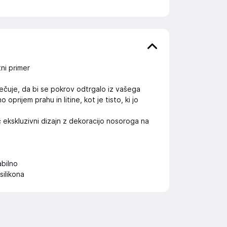
ni primer
ečuje, da bi se pokrov odtrgalo iz vašega
rijem prahu in litine, kot je tisto, ki jo
č ekskluzivni dizajn z dekoracijo nosoroga na
abilno
silikona