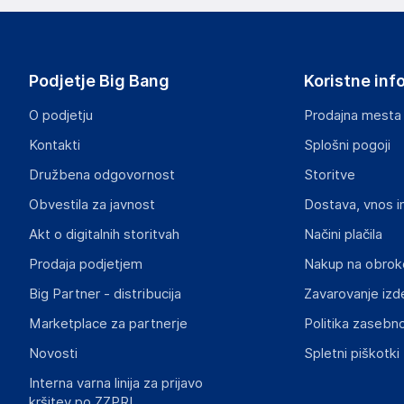
Podjetje Big Bang
Koristne inf
O podjetju
Prodajna mesta
Kontakti
Splošni pogoji
Družbena odgovornost
Storitve
Obvestila za javnost
Dostava, vnos i
Akt o digitalnih storitvah
Načini plačila
Prodaja podjetjem
Nakup na obrok
Big Partner - distribucija
Zavarovanje izd
Marketplace za partnerje
Politika zasebno
Novosti
Spletni piškotki
Interna varna linija za prijavo
kršitev po ZZPRI