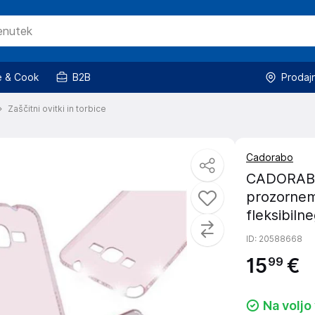
 & Cook
B2B
Prodaj
Zaščitni ovitki in torbice
Cadorabo
CADORABO 
prozornem
fleksibiln
ID
: 20588668
15
€
99
Na voljo