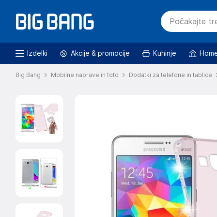
Izdelki
Akcije & promocije
Kuhinje
Home
Big Bang
Mobilne naprave in foto
Dodatki za telefone in tablice