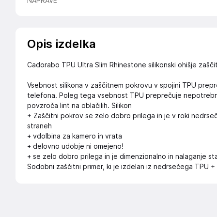
NAPRAVE
Opis izdelka
Cadorabo TPU Ultra Slim Rhinestone silikonski ohišje zaščit
Vsebnost silikona v zaščitnem pokrovu v spojini TPU prepr
telefona. Poleg tega vsebnost TPU preprečuje nepotrebno op
povzroča lint na oblačilih. Silikon
+ Zaščitni pokrov se zelo dobro prilega in je v roki nedrse
straneh
+ vdolbina za kamero in vrata
+ delovno udobje ni omejeno!
+ se zelo dobro prilega in je dimenzionalno in nalaganje st
Sodobni zaščitni primer, ki je izdelan iz nedrsečega TPU + 