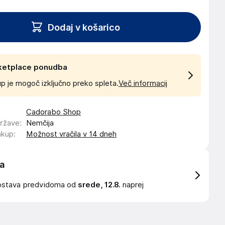
Dodaj v košarico
ketplace ponudba
p je mogoč izključno preko spleta.
Več informacij
Cadorabo Shop
države
:
Nemčija
akup
:
Možnost vračila v 14 dneh
a
ostava
predvidoma od
srede, 12.8.
naprej