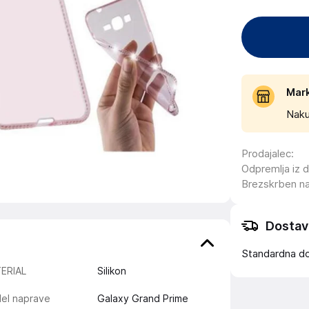
Mar
Naku
Prodajalec
:
Odpremlja iz 
Brezskrben n
Dostav
Standardna d
ERIAL
Silikon
el naprave
Galaxy Grand Prime