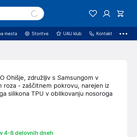
na mesta
Storitve
UAU klub
Kontakt
Ohišje, združljiv s Samsungom v
 roza - zaščitnem pokrovu, narejen iz
ega silikona TPU v oblikovanju nosoroga
 v 4-8 delovnih dneh