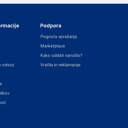
ormacije
Podpora
Pogosta vprašanja
Marketplace
Kako oddati naročilo?
n odvoz
Vračila in reklamacije
e
elkov
sti