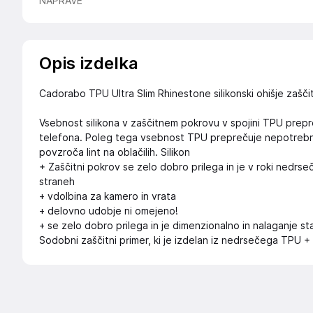
NAPRAVE
Opis izdelka
Cadorabo TPU Ultra Slim Rhinestone silikonski ohišje zaščit
Vsebnost silikona v zaščitnem pokrovu v spojini TPU prepr
telefona. Poleg tega vsebnost TPU preprečuje nepotrebno op
povzroča lint na oblačilih. Silikon
+ Zaščitni pokrov se zelo dobro prilega in je v roki nedrse
straneh
+ vdolbina za kamero in vrata
+ delovno udobje ni omejeno!
+ se zelo dobro prilega in je dimenzionalno in nalaganje st
Sodobni zaščitni primer, ki je izdelan iz nedrsečega TPU + 