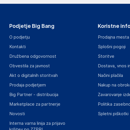
Podjetje Big Bang
Koristne inf
O podjetju
Prodajna mesta
Kontakti
Splošni pogoji
Družbena odgovornost
Storitve
Obvestila za javnost
Dostava, vnos i
Akt o digitalnih storitvah
Načini plačila
Prodaja podjetjem
Nakup na obrok
Big Partner - distribucija
Zavarovanje izd
Marketplace za partnerje
Politika zasebno
Novosti
Spletni piškotki
Interna varna linija za prijavo
kršitev po ZZPRI