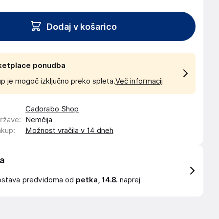
Dodaj v košarico
ketplace ponudba
p je mogoč izključno preko spleta.
Več informacij
Cadorabo Shop
države
:
Nemčija
akup
:
Možnost vračila v 14 dneh
a
ostava
predvidoma od
petka, 14.8.
naprej