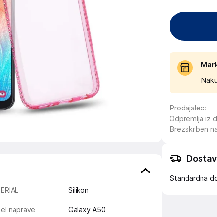
Mar
Naku
Prodajalec
:
Odpremlja iz 
Brezskrben n
Dostav
Standardna d
ERIAL
Silikon
el naprave
Galaxy A50