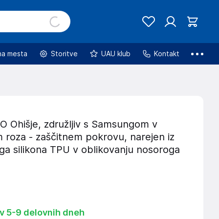
na mesta
Storitve
UAU klub
Kontakt
Ohišje, združljiv s Samsungom v
 roza - zaščitnem pokrovu, narejen iz
ega silikona TPU v oblikovanju nosoroga
 v 5-9 delovnih dneh