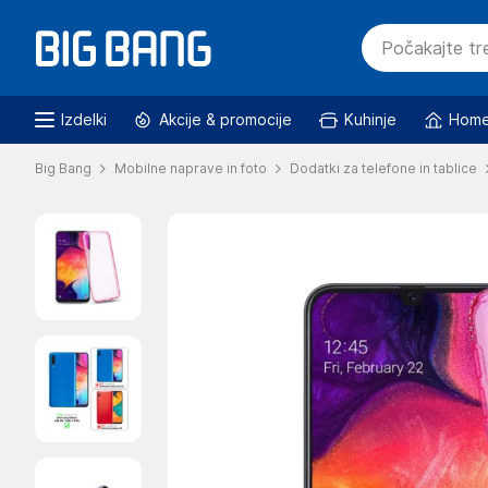
Izdelki
Akcije & promocije
Kuhinje
Home
Big Bang
Mobilne naprave in foto
Dodatki za telefone in tablice