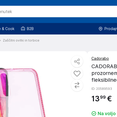
 & Cook
B2B
Prodaj
Zaščitni ovitki in torbice
Cadorabo
CADORABO 
prozornem
fleksibiln
ID
: 20589593
13
€
99
Na voljo