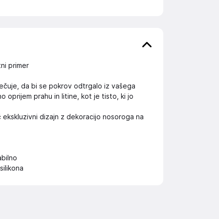
ni primer
ečuje, da bi se pokrov odtrgalo iz vašega
rijem prahu in litine, kot je tisto, ki jo
č ekskluzivni dizajn z dekoracijo nosoroga na
abilno
silikona