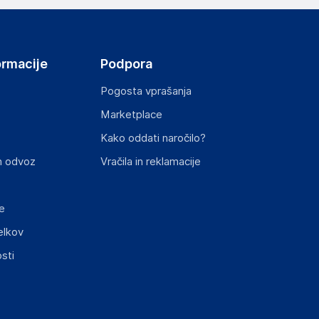
ormacije
Podpora
Pogosta vprašanja
Marketplace
Kako oddati naročilo?
n odvoz
Vračila in reklamacije
e
elkov
sti