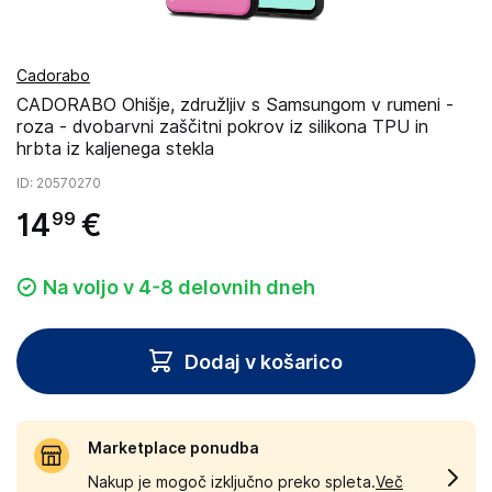
Cadorabo
CADORABO Ohišje, združljiv s Samsungom v rumeni -
roza - dvobarvni zaščitni pokrov iz silikona TPU in
hrbta iz kaljenega stekla
ID
: 20570270
14
€
99
Na voljo v 4-8 delovnih dneh
Dodaj v košarico
Marketplace ponudba
Nakup je mogoč izključno preko spleta.
Več