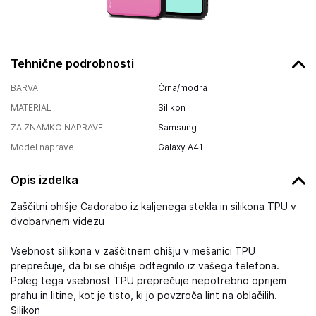
Tehnične podrobnosti
BARVA
Črna/modra
MATERIAL
Silikon
ZA ZNAMKO NAPRAVE
Samsung
Model naprave
Galaxy A41
Opis izdelka
Zaščitni ohišje Cadorabo iz kaljenega stekla in silikona TPU v
dvobarvnem videzu
Vsebnost silikona v zaščitnem ohišju v mešanici TPU
preprečuje, da bi se ohišje odtegnilo iz vašega telefona.
Poleg tega vsebnost TPU preprečuje nepotrebno oprijem
prahu in litine, kot je tisto, ki jo povzroča lint na oblačilih.
Silikon