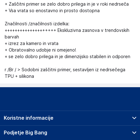
+ Zaščitni primer se zelo dobro prilega in je v roki nedrseča
+ Vsa vrata so enostavno in prosto dostopna
Značilnosti /značilnosti izdelka:
++++++++++++++++++++ Ekskluzivna zasnova v trendovskih
barvah
+ izrez za kamero in vrata
+ Obratovalno udobje ni omejeno!
+ se zelo dobro prilega in je dimenzijsko stabilen in odporen
r /Br / > Sodobni zaščitni primer, sestavljen iz nedrsečega
TPU + silikona
Koristne informacije
Prodajna mesta
Podjetje Big Bang
Splošni pogoji