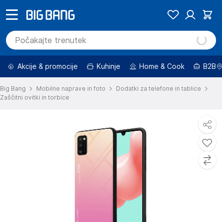
Akcije & promocije
Kuhinje
Home & Cook
B2B
Big Bang
Mobilne naprave in foto
Dodatki za telefone in tablice
Zaščitni ovitki in torbice