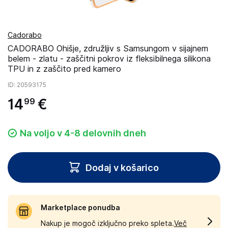
Cadorabo
CADORABO Ohišje, združljiv s Samsungom v sijajnem
belem - zlatu - zaščitni pokrov iz fleksibilnega silikona
TPU in z zaščito pred kamero
ID
: 20593175
14
€
99
Na voljo v 4-8 delovnih dneh
Dodaj v košarico
Marketplace ponudba
Nakup je mogoč izključno preko spleta.
Več