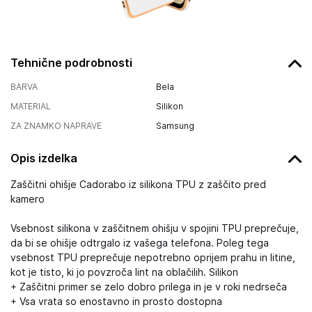
Tehnične podrobnosti
BARVA
Bela
MATERIAL
Silikon
ZA ZNAMKO NAPRAVE
Samsung
Opis izdelka
Zaščitni ohišje Cadorabo iz silikona TPU z zaščito pred
kamero
Vsebnost silikona v zaščitnem ohišju v spojini TPU preprečuje,
da bi se ohišje odtrgalo iz vašega telefona. Poleg tega
vsebnost TPU preprečuje nepotrebno oprijem prahu in litine,
kot je tisto, ki jo povzroča lint na oblačilih. Silikon
+ Zaščitni primer se zelo dobro prilega in je v roki nedrseča
+ Vsa vrata so enostavno in prosto dostopna