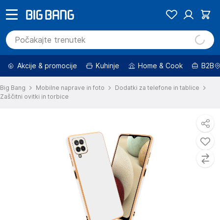
Akcije & promocije
Kuhinje
Home & Cook
B2B
Big Bang
Mobilne naprave in foto
Dodatki za telefone in tablice
Zaščitni ovitki in torbice