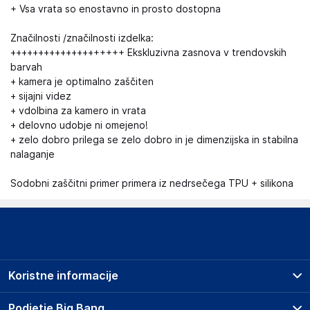
+ Vsa vrata so enostavno in prosto dostopna
Značilnosti /značilnosti izdelka:
++++++++++++++++++++ Ekskluzivna zasnova v trendovskih
barvah
+ kamera je optimalno zaščiten
+ sijajni videz
+ vdolbina za kamero in vrata
+ delovno udobje ni omejeno!
+ zelo dobro prilega se zelo dobro in je dimenzijska in stabilna
nalaganje
Sodobni zaščitni primer primera iz nedrsečega TPU + silikona
Koristne informacije
Prodajna mesta
Podjetje Big Bang