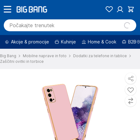
Akcije & promocije
Kuhinje
Home & Cook
B2B
Big Bang
Mobilne naprave in foto
Dodatki za telefone in tablice
Zaščitni ovitki in torbice