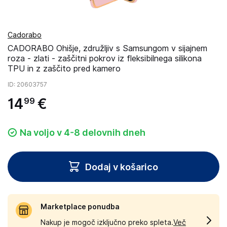
Cadorabo
CADORABO Ohišje, združljiv s Samsungom v sijajnem
roza - zlati - zaščitni pokrov iz fleksibilnega silikona
TPU in z zaščito pred kamero
ID
: 20603757
14
€
99
Na voljo v 4-8 delovnih dneh
Dodaj v košarico
Marketplace ponudba
Nakup je mogoč izključno preko spleta.
Več