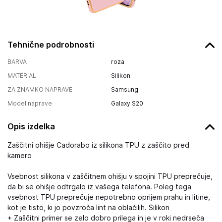
Tehnične podrobnosti
BARVA
roza
MATERIAL
Silikon
ZA ZNAMKO NAPRAVE
Samsung
Model naprave
Galaxy S20
Opis izdelka
Zaščitni ohišje Cadorabo iz silikona TPU z zaščito pred
kamero
Vsebnost silikona v zaščitnem ohišju v spojini TPU preprečuje,
da bi se ohišje odtrgalo iz vašega telefona. Poleg tega
vsebnost TPU preprečuje nepotrebno oprijem prahu in litine,
kot je tisto, ki jo povzroča lint na oblačilih. Silikon
+ Zaščitni primer se zelo dobro prilega in je v roki nedrseča