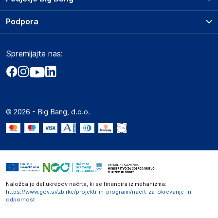
Splošni pogoji
O podjetju
Podpora
Storitve
Kontakti
Dostava, vnos in odvoz
Pogosta vprašanja
Družbena odgovornost
Načini plačila
Spremljajte nas:
Marketplace
Obvestila za javnost
Nakup na obroke
Kako oddati naročilo?
Akt o digitalnih storitvah
Zavarovanje izdelkov
Vračila in reklamacije
Prodaja podjetjem
Politika zasebnosti
Big Partner - distribucija
Spletni piškotki
© 2026 - Big Bang, d.o.o.
Marketplace za partnerje
Novosti
Interna varna linija za prijavo kršitev po ZZPRI
Zaposlitev
Naložba je del ukrepov načrta, ki se financira iz mehanizma:
https://www.gov.si/zbirke/projekti-in-programi/nacrt-za-okrevanje-in-
odpornost