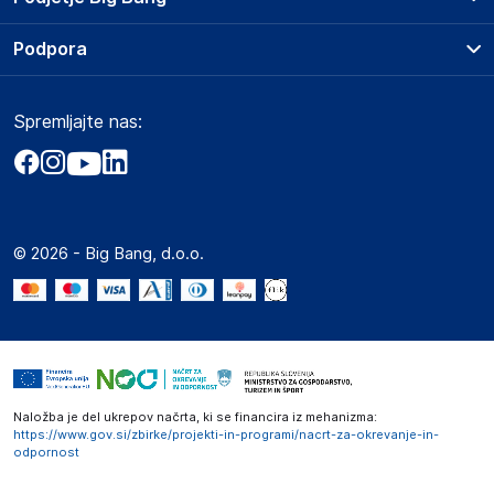
Splošni pogoji
O podjetju
Podpora
Storitve
Kontakti
Dostava, vnos in odvoz
Pogosta vprašanja
Družbena odgovornost
Načini plačila
Spremljajte nas:
Marketplace
Obvestila za javnost
Nakup na obroke
Kako oddati naročilo?
Akt o digitalnih storitvah
Zavarovanje izdelkov
Vračila in reklamacije
Prodaja podjetjem
Politika zasebnosti
Big Partner - distribucija
Spletni piškotki
© 2026 - Big Bang, d.o.o.
Marketplace za partnerje
Novosti
Interna varna linija za prijavo kršitev po ZZPRI
Zaposlitev
Naložba je del ukrepov načrta, ki se financira iz mehanizma:
https://www.gov.si/zbirke/projekti-in-programi/nacrt-za-okrevanje-in-
odpornost