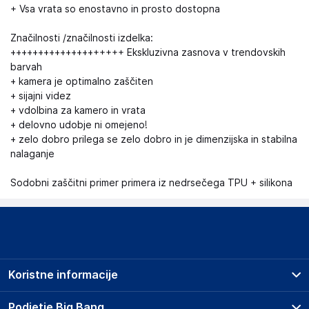
+ Vsa vrata so enostavno in prosto dostopna
Značilnosti /značilnosti izdelka:
++++++++++++++++++++ Ekskluzivna zasnova v trendovskih
barvah
+ kamera je optimalno zaščiten
+ sijajni videz
+ vdolbina za kamero in vrata
+ delovno udobje ni omejeno!
+ zelo dobro prilega se zelo dobro in je dimenzijska in stabilna
nalaganje
Sodobni zaščitni primer primera iz nedrsečega TPU + silikona
Koristne informacije
Prodajna mesta
Podjetje Big Bang