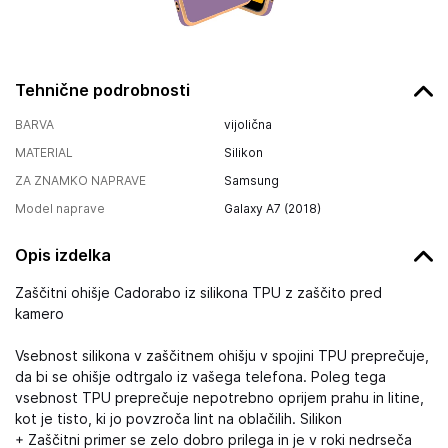
Tehnične podrobnosti
BARVA
vijolična
MATERIAL
Silikon
ZA ZNAMKO NAPRAVE
Samsung
Model naprave
Galaxy A7 (2018)
Opis izdelka
Zaščitni ohišje Cadorabo iz silikona TPU z zaščito pred
kamero
Vsebnost silikona v zaščitnem ohišju v spojini TPU preprečuje,
da bi se ohišje odtrgalo iz vašega telefona. Poleg tega
vsebnost TPU preprečuje nepotrebno oprijem prahu in litine,
kot je tisto, ki jo povzroča lint na oblačilih. Silikon
+ Zaščitni primer se zelo dobro prilega in je v roki nedrseča