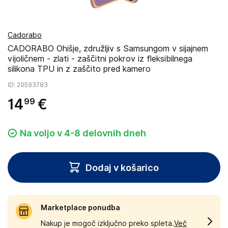
Cadorabo
CADORABO Ohišje, združljiv s Samsungom v sijajnem
vijoličnem - zlati - zaščitni pokrov iz fleksibilnega
silikona TPU in z zaščito pred kamero
ID
: 20593783
14
€
99
Na voljo v 4-8 delovnih dneh
Dodaj v košarico
Marketplace ponudba
Nakup je mogoč izključno preko spleta.
Več