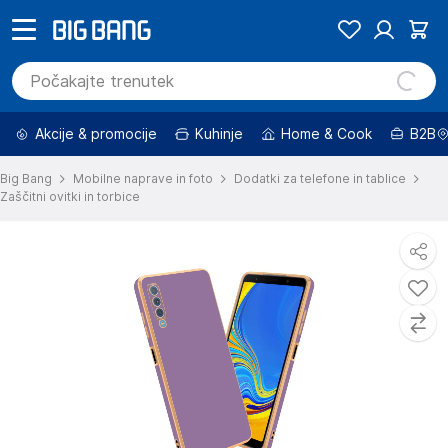
Akcije & promocije
Kuhinje
Home & Cook
B2B
Big Bang
Mobilne naprave in foto
Dodatki za telefone in tablice
Zaščitni ovitki in torbice