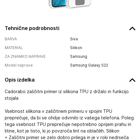
Tehnične podrobnosti
BARVA
Siva
MATERIAL
Silikon
ZA ZNAMKO NAPRAVE
Samsung
Model naprave
Samsung Galaxy S22
Opis izdelka
Cadorabo zaščitni primer iz silikona TPU z držalo in funkcijo
stojala
Vsebnost silikona v zaščitnem primeru v spojini TPU
preprečuje, da bi se ohišje odvrnilo iz vašega telefona. Poleg
tega vsebnost TPU preprečuje nepotrebno oprijem prahu in
litine, kot je tisto, ki jo povzroča lint na oblačilih. Silikon
+ Zaščitni primer se zelo dobro prilega in je v roki nedrseča