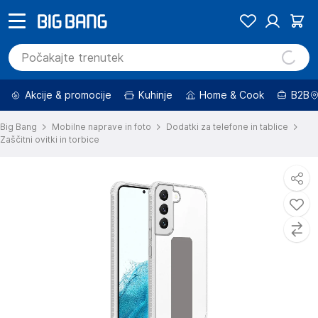
Akcije & promocije
Kuhinje
Home & Cook
B2B
Big Bang
Mobilne naprave in foto
Dodatki za telefone in tablice
Zaščitni ovitki in torbice