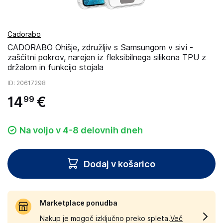
Cadorabo
CADORABO Ohišje, združljiv s Samsungom v sivi -
zaščitni pokrov, narejen iz fleksibilnega silikona TPU z
držalom in funkcijo stojala
ID
: 20617298
14
€
99
Na voljo v 4-8 delovnih dneh
Dodaj v košarico
Marketplace ponudba
Nakup je mogoč izključno preko spleta.
Več